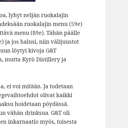
a, lyhyt neljän ruokalajin
yhdeksään ruokalajin menu (59e)
ittävä menu (89e). Tähän päälle
) ja jos halusi, niin välijuustot
lkuun löytyi kivoja G&T
, mutta Kyrö Distillery ja
, ei voi mitään. Ja todetaan
vegevaihtoehdot olivat kaikki
a maksu hoidetaan pöydässä.
uun vähän drinksua. G&T oli
en inkarnaatio myös, toisesta