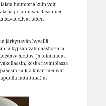
ellaista huumoria kuin voit
 makeaa ja tahmeaa. Rasvainen
 leivät olivat taiten
ain järkyttävän hyvällä
aa’an ja kypsän välimaastossa ja
oistava aloitus! Ja toim.huom.
uvakollaasin, koska ravintolassa
ä pääosin kaikki kuvat menivät
tapuulla mitattuna) ns.