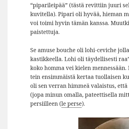
“piparileipää” (tästä revittiin juuri s
kuvitella). Pipari oli hyvää, hieman
voi toimi hyvin tämän kanssa. Muutkin
paistettuja.
Se amuse bouche oli lohi-ceviche joll
kastikkeella. Lohi oli täydellisesti r
koko homma vei kielen mennessään. L
tein ensimmäistä kertaa tuollaisen k
oli sen verran himmeä valaistus, ett
(jopa minun omalla, pateettisella mit
persiilleen (
le perse
).