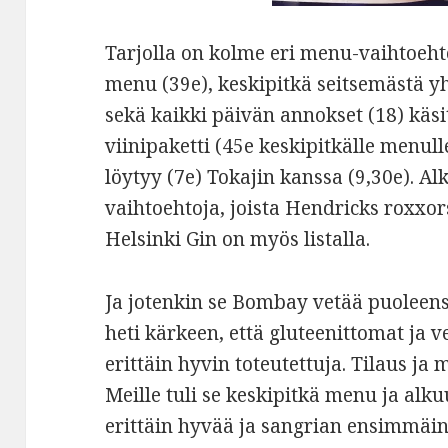
Tarjolla on kolme eri menu-vaihtoehto
menu (39e), keskipitkä seitsemästä 
sekä kaikki päivän annokset (18) käs
viinipaketti (45e keskipitkälle menulle
löytyy (7e) Tokajin kanssa (9,30e). A
vaihtoehtoja, joista Hendricks roxxors
Helsinki Gin on myös listalla.
Ja jotenkin se Bombay vetää puoleensa
heti kärkeen, että gluteenittomat ja 
erittäin hyvin toteutettuja. Tilaus j
Meille tuli se keskipitkä menu ja alk
erittäin hyvää ja sangrian ensimmäin