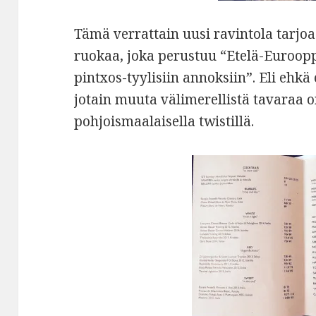
Tämä verrattain uusi ravintola tarj
ruokaa, joka perustuu “Etelä-Eurooppa
pintxos-tyylisiin annoksiin”. Eli ehkä
jotain muuta välimerellistä tavaraa o
pohjoismaalaisella twistillä.