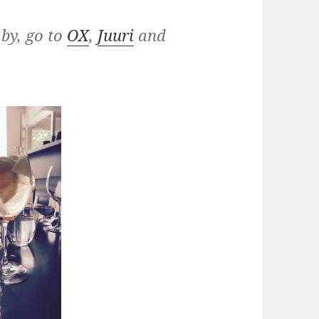
 by, go to
OX
,
Juuri
and