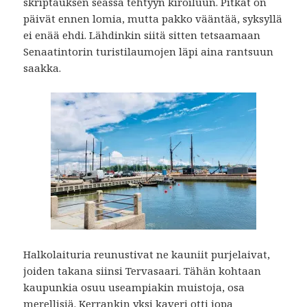
skriptauksen seassa tehtyyn kiroiluun. Pitkät on
päivät ennen lomia, mutta pakko vääntää, syksyllä
ei enää ehdi. Lähdinkin siitä sitten tetsaamaan
Senaatintorin turistilaumojen läpi aina rantsuun
saakka.
Halkolaituria reunustivat ne kauniit purjelaivat,
joiden takana siinsi Tervasaari. Tähän kohtaan
kaupunkia osuu useampiakin muistoja, osa
merellisiä. Kerrankin yksi kaveri otti jopa