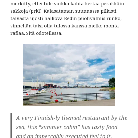
merkitty, ettei tule vaikka kahta kertaa peräkkäin
sakkoja (prkl). Kalasataman suunnassa pilkisti
taivasta ujosti halkova Redin puolivalmis runko,
sinnehän taisi olla tulossa kanssa melko monta
raflaa. Sitä odotellessa.
A very Finnish-ly themed restaurant by the
sea, this “summer cabin” has tasty food
and an impeccably executed feel to it.