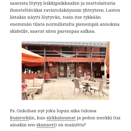
saaresta löytyy leikkipaikkaakin ja mattolaituria
ihmeteltäväksi ravintolakäynnin yhteyteen. Lasten
listakin näytti löytyvän, tosin itse tykkään
enemmän tilata normilistalta pienempiä annoksia
skideille, saavat siten parempaa safkaa.
Ps. Onkohan nyt joku lopun aika tulossa
Ruisrock
iin, kun
sirkkalaumat
ja pedon merkki (tai
ainakin sen
skanneri
) on mainittu?