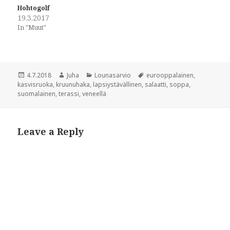
n
s
Hohtogolf
s
i
i
n
19.3.2017
n
n
In "Muut"
n
e
e
w
w
w
w
i
i
n
n
d
d
o
Posted
Author
Categories
Tags
4.7.2018
Juha
Lounasarvio
eurooppalainen
,
o
w
w
)
on
kasvisruoka
,
kruunuhaka
,
lapsiystävällinen
,
salaatti
,
soppa
,
)
suomalainen
,
terassi
,
veneellä
Leave a Reply