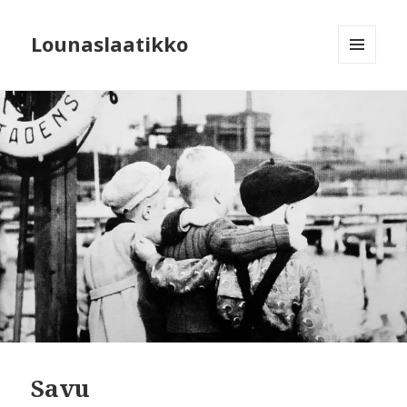
Lounaslaatikko
MENU
AND
WIDGETS
Savu