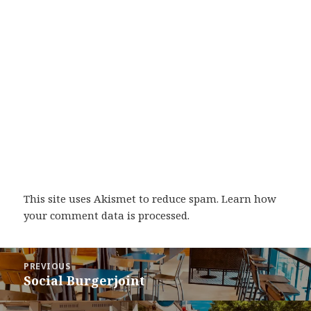
This site uses Akismet to reduce spam.
Learn how
your comment data is processed
.
Post
PREVIOUS
navigation
Social Burgerjoint
Previous
post: