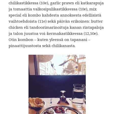
chilikastikkessa (10e), garlic prawn eli katkarapuja
ja tomaattia valkosipulikastikkeessa (10e), mix
special eli kombo kahdesta annoksesta edellisistä
vaihtoehdoista (11e) sekä päivän erikoinen: butter
chicken eli tandoorimarinoituja kanan rintapaloja
ja talon juustoa voi-kermakastikkeessa (12,50e).
Otin kombon – kuten yleensä on tapanani –
pinaattijuustosta sekä chilikanasta.