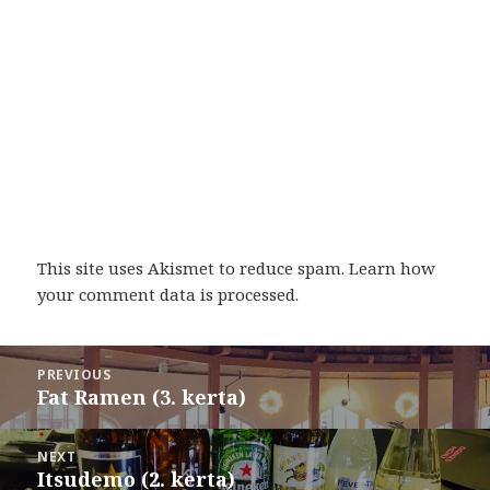
This site uses Akismet to reduce spam.
Learn how
your comment data is processed
.
Post
PREVIOUS
navigation
Fat Ramen (3. kerta)
Previous
post:
NEXT
Itsudemo (2. kerta)
Next