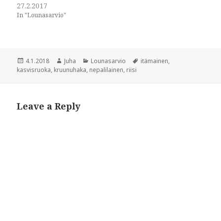
i
n
27.2.2017
n
n
In "Lounasarvio"
n
e
e
w
w
w
w
i
i
n
n
d
d
o
Posted
Author
Categories
Tags
4.1.2018
Juha
Lounasarvio
itämainen
,
o
w
w
)
on
kasvisruoka
,
kruunuhaka
,
nepalilainen
,
riisi
)
Leave a Reply