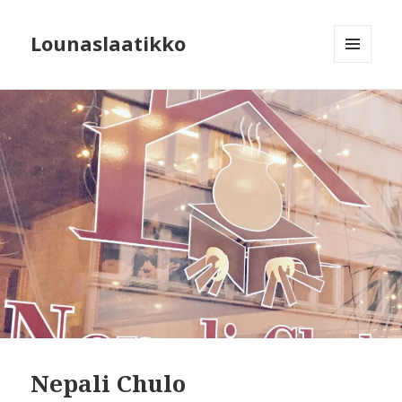
Lounaslaatikko
MENU
AND
WIDGETS
Nepali Chulo