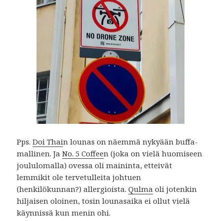
Pps.
Doi Thai
n lounas on näemmä nykyään buffa-
mallinen. Ja
No. 5 Coffee
n (joka on vielä huomiseen
joululomalla) ovessa oli maininta, etteivät
lemmikit ole tervetulleita johtuen
(henkilökunnan?) allergioista.
Qulma
oli jotenkin
hiljaisen oloinen, tosin lounasaika ei ollut vielä
käynnissä kun menin ohi.