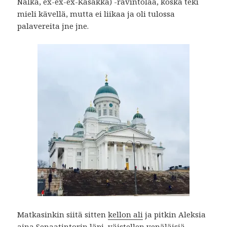
Nälkä, ex-ex-ex-Kasakka) -ravintolaa, koska teki
mieli kävellä, mutta ei liikaa ja oli tulossa
palavereita jne jne.
Matkasinkin siitä sitten
kellon ali
ja pitkin Aleksia
aina Senaatintorin läpi, väistellen venäläisiä