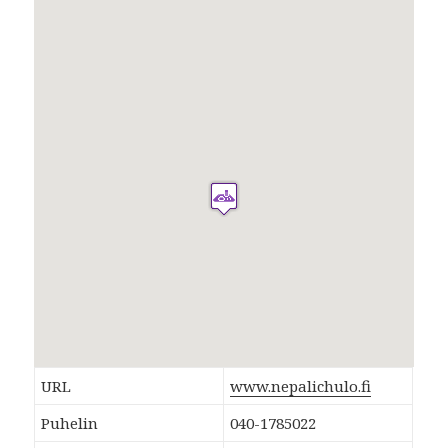
URL
www.nepalichulo.fi
Puhelin
040-1785022