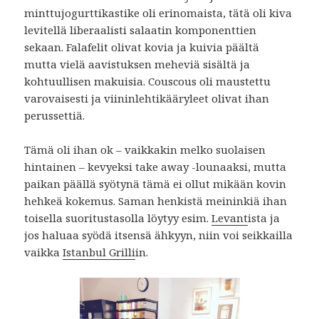
minttujogurttikastike oli erinomaista, tätä oli kiva
levitellä liberaalisti salaatin komponenttien
sekaan. Falafelit olivat kovia ja kuivia päältä
mutta vielä aavistuksen meheviä sisältä ja
kohtuullisen makuisia. Couscous oli maustettu
varovaisesti ja viininlehtikääryleet olivat ihan
perussettiä.
Tämä oli ihan ok – vaikkakin melko suolaisen
hintainen – kevyeksi take away -lounaaksi, mutta
paikan päällä syötynä tämä ei ollut mikään kovin
hehkeä kokemus. Saman henkistä meininkiä ihan
toisella suoritustasolla löytyy esim.
Levant
ista ja
jos haluaa syödä itsensä ähkyyn, niin voi seikkailla
vaikka
Istanbul Grilli
in.