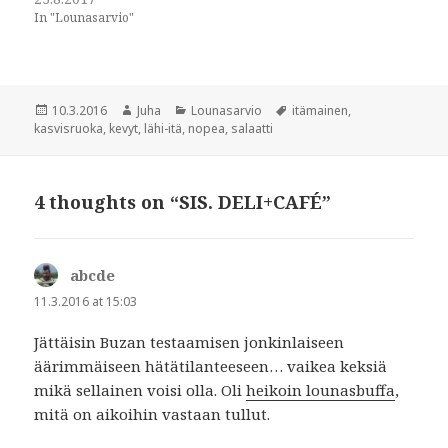
n
n
In "Lounasarvio"
n
e
e
w
w
w
w
i
i
n
n
d
d
o
Posted
Author
Categories
Tags
10.3.2016
Juha
Lounasarvio
itämainen
,
o
w
w
)
on
kasvisruoka
,
kevyt
,
lähi-itä
,
nopea
,
salaatti
)
4 thoughts on “SIS. DELI+CAFÉ”
abcde
says:
11.3.2016 at 15:03
Jättäisin Buzan testaamisen jonkinlaiseen
äärimmäiseen hätätilanteeseen… vaikea keksiä
mikä sellainen voisi olla. Oli
heikoin lounasbuffa
,
mitä on aikoihin vastaan tullut.