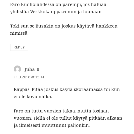
Faro Ruoholahdessa on parempi, jos haluaa
yhdistää Verkkokauppa.comin ja lounaan.
Toki sun se Buzakin on joskus käytävä hankkeen
nimissä.
REPLY
Juha
says:
11.3.2016 at 15:41
Kappas. Pitää joskus käydä skoraamassa toi kun
ei ole kova nälkä.
Faro on tuttu vuosien takaa, mutta tosiaan
vuosien, siellä ei ole tullut käytyä pitkään aikaan
ja ilmeisesti muuttunut paljonkin.