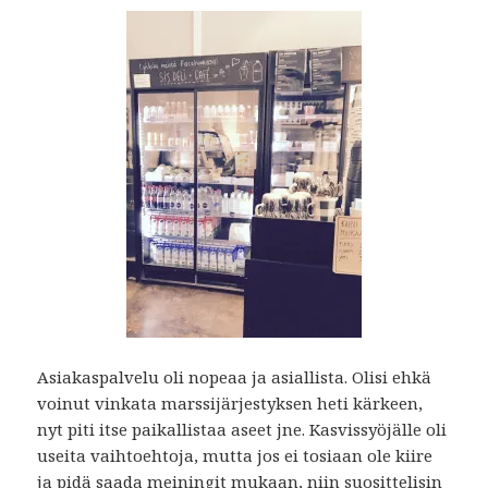
Asiakaspalvelu oli nopeaa ja asiallista. Olisi ehkä
voinut vinkata marssijärjestyksen heti kärkeen,
nyt piti itse paikallistaa aseet jne. Kasvissyöjälle oli
useita vaihtoehtoja, mutta jos ei tosiaan ole kiire
ja pidä saada meiningit mukaan, niin suosittelisin