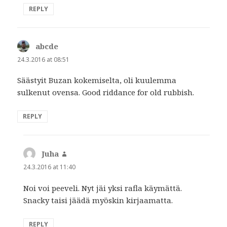
REPLY
abcde
says:
24.3.2016 at 08:51
Säästyit Buzan kokemiselta, oli kuulemma
sulkenut ovensa. Good riddance for old rubbish.
REPLY
Juha
says:
24.3.2016 at 11:40
Noi voi peeveli. Nyt jäi yksi rafla käymättä.
Snacky taisi jäädä myöskin kirjaamatta.
REPLY