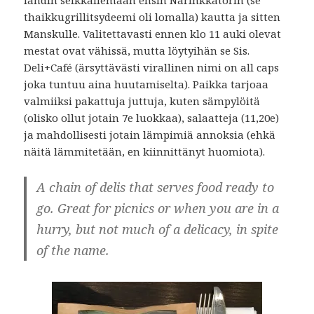
thaikkugrillitsydeemi oli lomalla) kautta ja sitten
Manskulle. Valitettavasti ennen klo 11 auki olevat
mestat ovat vähissä, mutta löytyihän se Sis.
Deli+Café (ärsyttävästi virallinen nimi on all caps
joka tuntuu aina huutamiselta). Paikka tarjoaa
valmiiksi pakattuja juttuja, kuten sämpylöitä
(olisko ollut jotain 7e luokkaa), salaatteja (11,20e)
ja mahdollisesti jotain lämpimiä annoksia (ehkä
näitä lämmitetään, en kiinnittänyt huomiota).
A chain of delis that serves food ready to
go. Great for picnics or when you are in a
hurry, but not much of a delicacy, in spite
of the name.