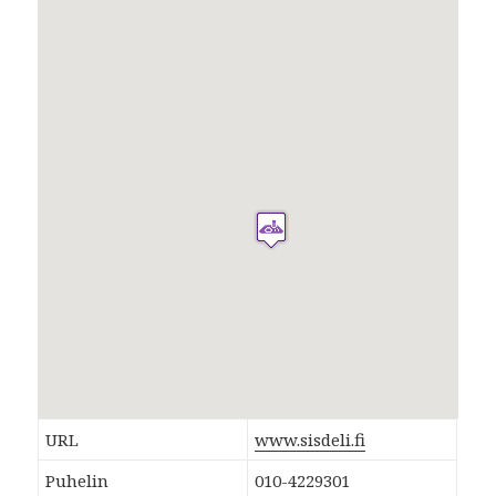
URL
www.sisdeli.fi
Puhelin
010-4229301