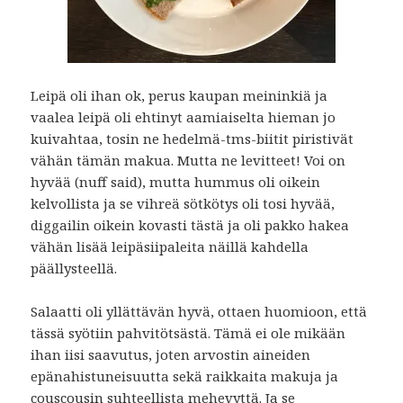
Leipä oli ihan ok, perus kaupan meininkiä ja
vaalea leipä oli ehtinyt aamiaiselta hieman jo
kuivahtaa, tosin ne hedelmä-tms-biitit piristivät
vähän tämän makua. Mutta ne levitteet! Voi on
hyvää (nuff said), mutta hummus oli oikein
kelvollista ja se vihreä sötkötys oli tosi hyvää,
diggailin oikein kovasti tästä ja oli pakko hakea
vähän lisää leipäsiipaleita näillä kahdella
päällysteellä.
Salaatti oli yllättävän hyvä, ottaen huomioon, että
tässä syötiin pahvitötsästä. Tämä ei ole mikään
ihan iisi saavutus, joten arvostin aineiden
epänahistuneisuutta sekä raikkaita makuja ja
couscousin suhteellista mehevyttä. Ja se