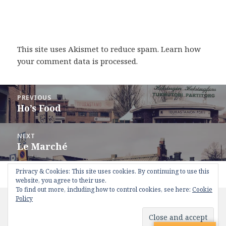
This site uses Akismet to reduce spam.
Learn how
your comment data is processed
.
Post
PREVIOUS
navigation
Ho’s Food
Previous
post:
NEXT
Le Marché
Next
post:
Privacy & Cookies: This site uses cookies. By continuing to use this
Proudly powered by WordPress
website, you agree to their use.
To find out more, including how to control cookies, see here:
Cookie
Policy