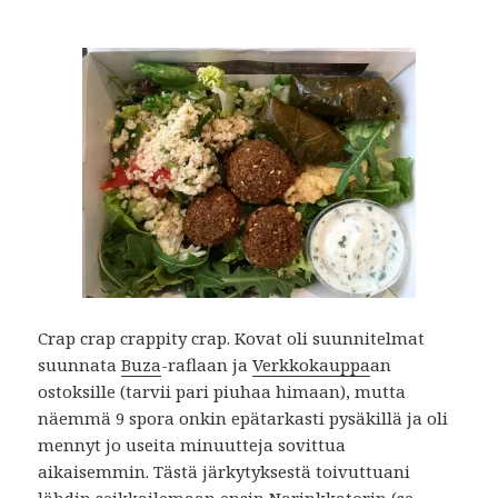
Crap crap crappity crap. Kovat oli suunnitelmat
suunnata
Buza
-raflaan ja
Verkkokauppa
an
ostoksille (tarvii pari piuhaa himaan), mutta
näemmä 9 spora onkin epätarkasti pysäkillä ja oli
mennyt jo useita minuutteja sovittua
aikaisemmin. Tästä järkytyksestä toivuttuani
lähdin seikkailemaan ensin Narinkkatorin (se