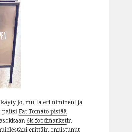
 käyty jo, mutta eri niminen! ja
ä paitsi
Fat Tomato pistää
n tasokkaan
6k-foodmarket
in
mielestäni erittäin onnistunut