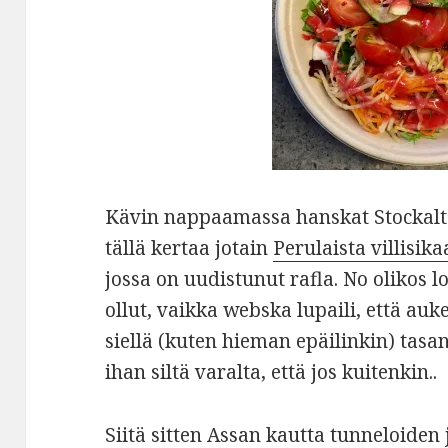
Kävin nappaamassa hanskat Stockalta
tällä kertaa jotain
Perulaista villisika
jossa on uudistunut rafla. No olikos l
ollut, vaikka webska lupaili, että au
siellä (kuten hieman epäilinkin) tasa
ihan siltä varalta, että jos kuitenkin..
Siitä sitten Assan kautta tunneloiden