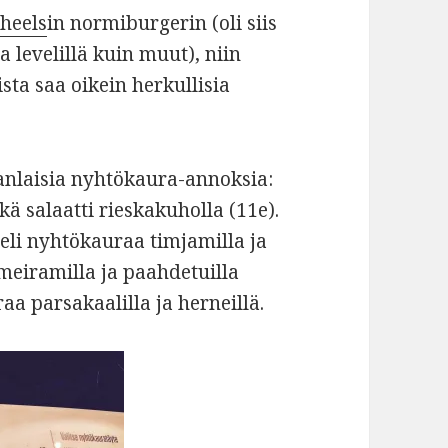
heels
in normiburgerin (oli siis
 levelillä kuin muut), niin
ta saa oikein herkullisia
vanlaisia nyhtökaura-annoksia:
ekä salaatti rieskakuholla (11e).
 eli nyhtökauraa timjamilla ja
meiramilla ja paahdetuilla
aa parsakaalilla ja herneillä.