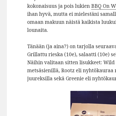
kokonaisuus ja pois lukien
BBQ On W
ihan hyvä, mutta ei mielestäni samalla
omaan makuun näistä kaikista luukuis
lounaita.
Tänään (ja aina?) on tarjolla seuraa
Grillattu rieska (10e), salaatti (10e) s
Näihin valitaan sitten lisukkeet: Wild
metsäsienillä, Rootz eli nyhtökauraa 
juureksilla sekä Greenie eli nyhtökaur