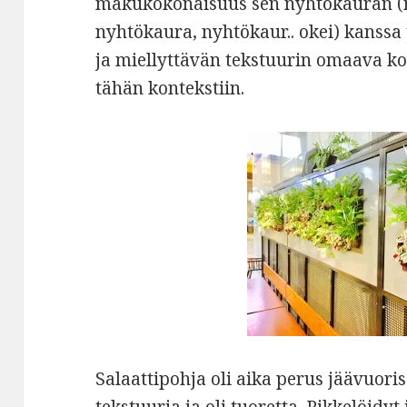
makukokonaisuus sen nyhtökauran (
nyhtökaura, nyhtökaur.. okei) kanssa 
ja miellyttävän tekstuurin omaava ko
tähän kontekstiin.
Salaattipohja oli aika perus jäävuori
tekstuuria ja oli tuoretta. Pikkelöidyt 