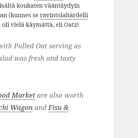
isältä koukaten vääntäydyin
aan (kunnes se
ravintolahärdelli
li vielä käymättä, eli Oatz!
with Pulled Oat serving as
alad was fresh and tasty
ood Market
are also worth
chi Wagon
and
Fisu &