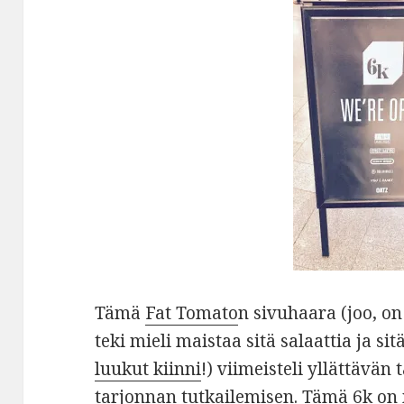
Tämä
Fat Tomato
n sivuhaara (joo, on
teki mieli maistaa sitä salaattia ja sit
luukut kiinni
!) viimeisteli yllättävä
tarjonnan tutkailemisen. Tämä 6k on 