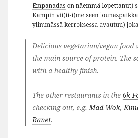
Empanadas
on näemmä lopettanut) s
Kampin vii(ii-i)meiseen lounaspaikk
ylimmässä kerroksessa avautuu) joka o
Delicious vegetarian/vegan food 
the main source of protein. The s
with a healthy finish.
The other restaurants in the
6k F
checking out, e.g.
Mad Wok
,
Kim
Ranet
.