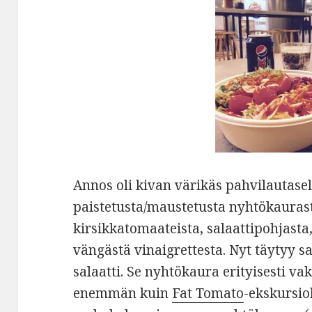
Annos oli kivan värikäs pahvilautasell
paistetusta/maustetusta nyhtökaurasta
kirsikkatomaateista, salaattipohjasta
vängästä vinaigrettesta. Nyt täytyy sa
salaatti. Se nyhtökaura erityisesti vak
enemmän kuin
Fat Tomato
-ekskursio