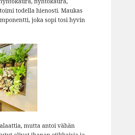
nyhtökaura, nyhtökaura,
toimi todella hienosti. Maukas
mponentti, joka sopi tosi hyvin
salaattia, mutta antoi vähän
jutut olivat ihanan etikkaisia ja