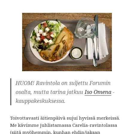
HUOM! Ravintola on suljettu Forumin
osalta, mutta tarina jatkuu
Iso Omena
-
kauppakeskuksessa.
Toivottavasti äitienpäivä sujui hyvissä merkeissä.
Me kävimme juhlistamassa Carelia-ravintolassa
(siitä myöhemmin, kunhan ehdin/jaksan