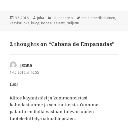
w
i
i
n
n
d
d
o
Posted
Author
Categories
Tags
9.5.2016
Juha
Lounasarvio
etelä-amerikkalainen
,
o
w
w
)
on
kasvisruoka
,
kevyt
,
nopea
,
salaatti
,
suljettu
)
2 thoughts on “Cabana de Empanadas”
Jenna
says:
14.5.2016 at 16:55
Hei!
Kiitos käynnistäsi ja kommenteistasi
kahvilastamme ja sen tuotteista. Otamme
palautteen ilolla vastaan tulevaisuuden
tuotekehittelyä silmällä pitäen.