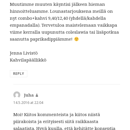
Muutimme muuten käyntisi jälkeen hieman
hinnoitteluamme. Lounastarjouksena meillä on
nyt combo+kahvi 9,40/12,40 (yhdellä/kahdella
empanadalla). Tervetuloa maistelemaan vaikkapa
viime kerralla uupunutta coleslawia tai lisäpotkua
saanutta paprikadippiämme!
Jenna Livistö
Kahvilapäällikkö
REPLY
Juha
says:
14.5.2016 at 22:04
Moi! Kiitos kommenteista ja kiitos niistä
piirakoista ja erityisesti siitä raikkaasta
salaatista. Hyvä kuulla, että kehitätte konseptia