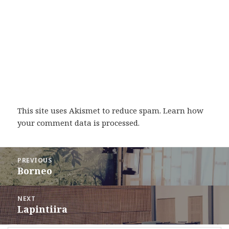
This site uses Akismet to reduce spam.
Learn how
your comment data is processed
.
Post
PREVIOUS
navigation
Borneo
Previous
post:
NEXT
Lapintiira
Next
post: