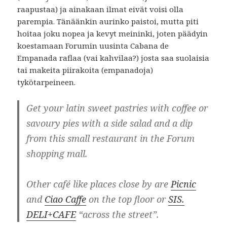
raapustaa) ja ainakaan ilmat eivät voisi olla
parempia. Tänäänkin aurinko paistoi, mutta piti
hoitaa joku nopea ja kevyt meininki, joten päädyin
koestamaan Forumin uusinta Cabana de
Empanada raflaa (vai kahvilaa?) josta saa suolaisia
tai makeita piirakoita (empanadoja)
tykötarpeineen.
Get your latin sweet pastries with coffee or
savoury pies with a side salad and a dip
from this small restaurant in the Forum
shopping mall.
Other café like places close by are
Picnic
and
Ciao Caffe
on the top floor or
SIS.
DELI+CAFE
“across the street”.