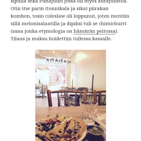
sipulia sekä Punajuuri jossa oli myös aurajuustoa.
Otin itse parin (tonnikala ja sika) piirakan
kombon, tosin coleslaw oli loppunut, joten mentiin
sillä melonisalaatilla ja dipiksi tuli se chimichurri
(sana jonka etymologia on
hämärän peitossa
).
Tilaus ja maksu hoidettiin tullessa kassalle.