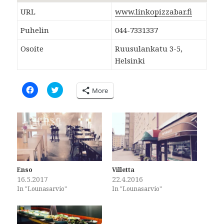
URL
www.linkopizzabar.fi
Puhelin
044-7331337
Osoite
Ruusulankatu 3-5,
Helsinki
C
C
More
l
l
i
i
c
c
k
k
t
t
o
o
s
s
h
h
a
a
r
r
e
e
o
o
Enso
Villetta
n
n
16.5.2017
22.4.2016
F
T
a
w
In "Lounasarvio"
In "Lounasarvio"
c
i
e
t
b
t
o
e
o
r