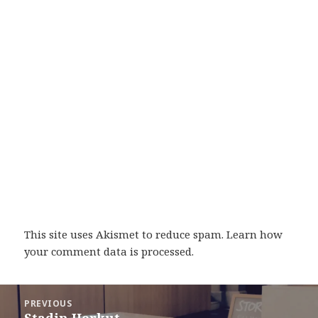
This site uses Akismet to reduce spam.
Learn how
your comment data is processed
.
Post
PREVIOUS
navigation
Stadin Herkut
Previous