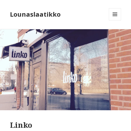
Lounaslaatikko
MENU
AND
WIDGETS
Linko