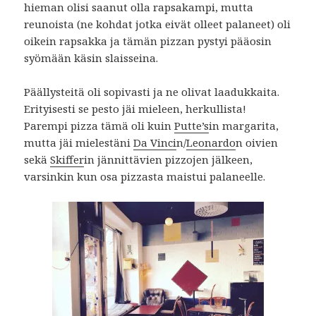
hieman olisi saanut olla rapsakampi, mutta
reunoista (ne kohdat jotka eivät olleet palaneet) oli
oikein rapsakka ja tämän pizzan pystyi pääosin
syömään käsin slaisseina.
Päällysteitä oli sopivasti ja ne olivat laadukkaita.
Erityisesti se pesto jäi mieleen, herkullista!
Parempi pizza tämä oli kuin
Putte’s
in margarita,
mutta jäi mielestäni
Da Vinci
n/
Leonardo
n oivien
sekä
Skiffer
in jännittävien pizzojen jälkeen,
varsinkin kun osa pizzasta maistui palaneelle.