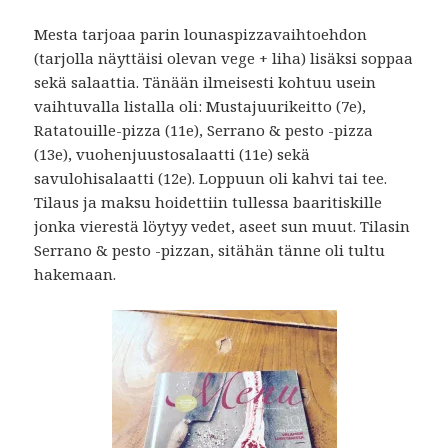
Mesta tarjoaa parin lounaspizzavaihtoehdon
(tarjolla näyttäisi olevan vege + liha) lisäksi soppaa
sekä salaattia. Tänään ilmeisesti kohtuu usein
vaihtuvalla listalla oli: Mustajuurikeitto (7e),
Ratatouille-pizza (11e), Serrano & pesto -pizza
(13e), vuohenjuustosalaatti (11e) sekä
savulohisalaatti (12e). Loppuun oli kahvi tai tee.
Tilaus ja maksu hoidettiin tullessa baaritiskille
jonka vierestä löytyy vedet, aseet sun muut. Tilasin
Serrano & pesto -pizzan, sitähän tänne oli tultu
hakemaan.