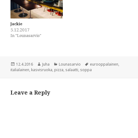
k
(
(
O
O
p
p
e
e
n
n
s
Jackie
s
i
i
n
5.12.2017
n
n
In "Lounasarvio"
n
e
e
w
w
w
w
i
i
n
n
d
d
o
Posted
Author
Categories
Tags
12.4.2016
Juha
Lounasarvio
eurooppalainen
,
o
w
w
)
on
italialainen
,
kasvisruoka
,
pizza
,
salaatti
,
soppa
)
Leave a Reply