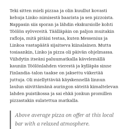
Teki sitten mieli pizzaa ja olin kuullut kovasti
kehuja Linko-nimisestä baarista ja sen pizzoista.
Nappasin siis sporan ja lähdin ekskursiolle kohti
Töölön syövereitä. Täälläpäin on paljon muitakin
rafloja, mitä pitäisi testaa, kuten Messenius ja
Linkoa vastapäätä sijaitseva kiinalainen. Mutta
tosiaankin, Linko ja pizza oli päivän ohjelmassa.
Viihdytin itseäni paluumatkalla kävelemällä
kauniin Töölönlahden vierestä ja kylläpäs sinne
Finlandia-talon taakse on jaksettu väkertää
juttuja. Oli miellyttävää käyskennellä linnun
laulun siivittämänä auringon säteitä kimaltelevan
lahden puistikossa ja sai ehkä jonkun promillen
pizzastakin sulatettua matkalla.
Above average pizza on offer at this local
bar with a relaxed atmosphere.