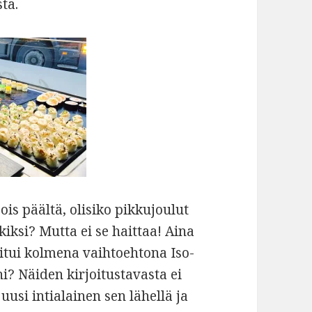
sta.
pois päältä, olisiko pikkujoulut
iksi? Mutta ei se haittaa! Aina
oitui kolmena vaihtoehtona Iso-
? Näiden kirjoitustavasta ei
 uusi intialainen sen lähellä ja