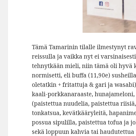
Tämä Tamarinin tilalle ilmestynyt rav
reissulla ja vaikka nyt ei varsinaisest
tehnytkään mieli, niin tämä oli hyvä 
normisetti, eli buffa (11,90e) susheill
oletatkin + fritattuja & gari ja wasabi
kaali-porkkanaraaste, hunajameloni, 
(paistettua nuudelia, paistettua riisi
tonkatsua, kevätkääryleitä, hapanimel
possua sipulilla, paistettua tofua ja 
sekä loppuun kahvia tai haudutettua t