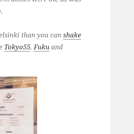
.
Helsinki than you can
shake
re
Tokyo55
,
Fuku
and