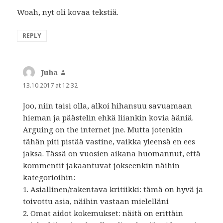
Woah, nyt oli kovaa tekstiä.
REPLY
Juha
says:
13.10.2017 at 12:32
Joo, niin taisi olla, alkoi hihansuu savuamaan
hieman ja päästelin ehkä liiankin kovia ääniä.
Arguing on the internet jne. Mutta jotenkin
tähän piti pistää vastine, vaikka yleensä en ees
jaksa. Tässä on vuosien aikana huomannut, että
kommentit jakaantuvat jokseenkin näihin
kategorioihin:
1. Asiallinen/rakentava kritiikki: tämä on hyvä ja
toivottu asia, näihin vastaan mielelläni
2. Omat aidot kokemukset: näitä on erittäin