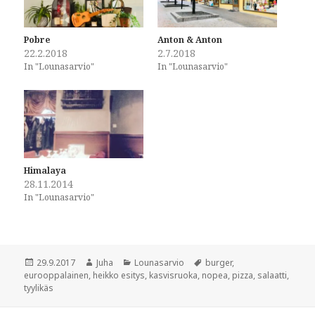
a
a
r
r
e
e
o
o
Pobre
Anton & Anton
n
n
22.2.2018
2.7.2018
F
T
a
w
In "Lounasarvio"
In "Lounasarvio"
c
i
e
t
b
t
o
e
o
r
k
(
(
O
O
p
p
e
e
n
n
s
Himalaya
s
i
i
n
28.11.2014
n
n
In "Lounasarvio"
n
e
e
w
w
w
w
i
i
n
n
d
d
o
Posted
Author
Categories
Tags
29.9.2017
Juha
Lounasarvio
burger
,
o
w
w
)
on
eurooppalainen
,
heikko esitys
,
kasvisruoka
,
nopea
,
pizza
,
salaatti
,
)
tyylikäs