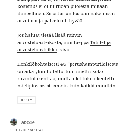
kokemus ei ollut ruoan puolesta mikään
ihmeellinen. Sisustus on tosiaan näkemisen
arvoinen ja palvelu oli hyvää.
Jos haluat tietää lisää minun
arvosteluasteikosta, niin lueppa
Tähdet ja
arvosteluasteikko
-sivu.
Henkilökohtaisesti 4/5 “perushampurilaisesta”
on aika ylimitoitettu, kun miettii koko
ravintolakenttää, mutta olet toki oikeutettu
mielipiteeseesi samoin kuin kaikki muutkin.
REPLY
abcde
says:
13.10.2017 at 10:43