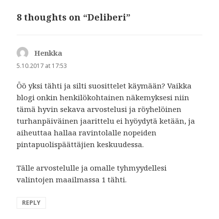
8 thoughts on “Deliberi”
Henkka
says:
5.10.2017 at 17:53
Öö yksi tähti ja silti suosittelet käymään? Vaikka
blogi onkin henkilökohtainen näkemyksesi niin
tämä hyvin sekava arvostelusi ja röyhelöinen
turhanpäiväinen jaarittelu ei hyöydytä ketään, ja
aiheuttaa hallaa ravintolalle nopeiden
pintapuolispäättäjien keskuudessa.
Tälle arvostelulle ja omalle tyhmyydellesi
valintojen maailmassa 1 tähti.
REPLY