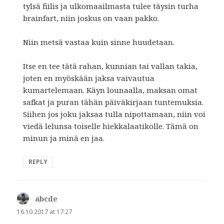
tylsä fiilis ja ulkomaailmasta tulee täysin turha
brainfart, niin joskus on vaan pakko.
Niin metsä vastaa kuin sinne huudetaan.
Itse en tee tätä rahan, kunnian tai vallan takia,
joten en myöskään jaksa vaivautua
kumartelemaan. Käyn lounaalla, maksan omat
safkat ja puran tähän päiväkirjaan tuntemuksia.
Siihen jos joku jaksaa tulla nipottamaan, niin voi
viedä lelunsa toiselle hiekkalaatikolle. Tämä on
minun ja minä en jaa.
REPLY
abcde
says:
16.10.2017 at 17:27