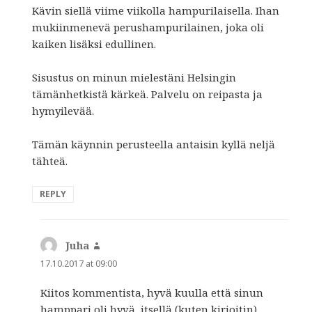
Kävin siellä viime viikolla hampurilaisella. Ihan
mukiinmenevä perushampurilainen, joka oli
kaiken lisäksi edullinen.
Sisustus on minun mielestäni Helsingin
tämänhetkistä kärkeä. Palvelu on reipasta ja
hymyilevää.
Tämän käynnin perusteella antaisin kyllä neljä
tähteä.
REPLY
Juha
says:
17.10.2017 at 09:00
Kiitos kommentista, hyvä kuulla että sinun
hamppari oli hyvä, itsellä (kuten kirjoitin)