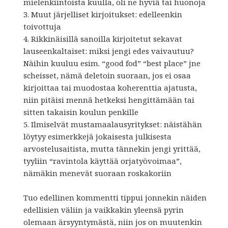
mielenkiintoista kuulla, oli ne hyviä tai huonoja
3. Muut järjelliset kirjoitukset: edelleenkin
toivottuja
4. Rikkinäisillä sanoilla kirjoitetut sekavat
lauseenkaltaiset: miksi jengi edes vaivautuu?
Näihin kuuluu esim. “good fod” “best place” jne
scheisset, nämä deletoin suoraan, jos ei osaa
kirjoittaa tai muodostaa koherenttia ajatusta,
niin pitäisi mennä hetkeksi hengittämään tai
sitten takaisin koulun penkille
5. Ilmiselvät mustamaalausyritykset: näistähän
löytyy esimerkkejä jokaisesta julkisesta
arvostelusaitista, mutta tännekin jengi yrittää,
tyyliin “ravintola käyttää orjatyövoimaa”,
nämäkin menevät suoraan roskakoriin
Tuo edellinen kommentti tippui jonnekin näiden
edellisien väliin ja vaikkakin yleensä pyrin
olemaan ärsyyntymästä, niin jos on muutenkin