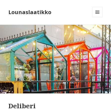
Lounaslaatikko
MENU
AND
WIDGETS
Deliberi