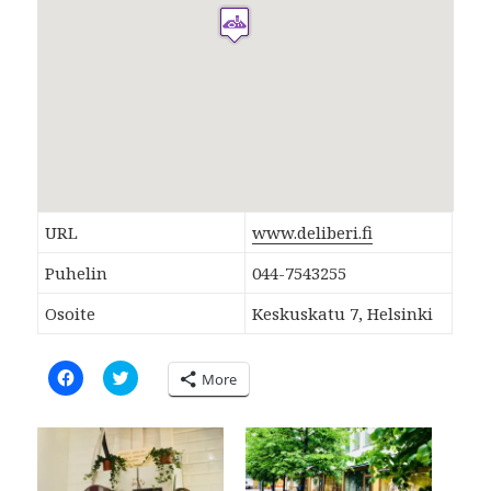
URL
www.deliberi.fi
Puhelin
044-7543255
Osoite
Keskuskatu 7, Helsinki
C
C
More
l
l
i
i
c
c
k
k
t
t
o
o
s
s
h
h