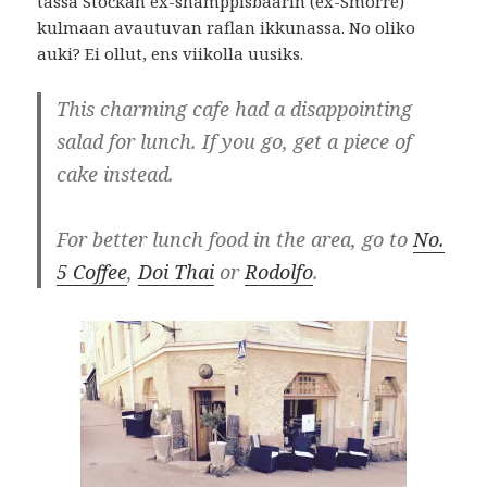
tässä Stockan ex-shamppisbaarin (ex-Smörre)
kulmaan avautuvan raflan ikkunassa. No oliko
auki? Ei ollut, ens viikolla uusiks.
This charming cafe had a disappointing
salad for lunch. If you go, get a piece of
cake instead.
For better lunch food in the area, go to
No.
5 Coffee
,
Doi Thai
or
Rodolfo
.