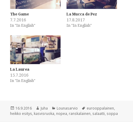
a
a
r
r
e
e
o
o
The Game
La Mucca de Pez
n
n
7.7.2016
17.8.2017
F
T
a
w
In "In English"
In "In English"
c
i
e
t
b
t
o
e
o
r
k
(
(
O
O
p
p
e
e
n
n
s
La Laurea
s
i
i
n
15.7.2016
n
n
In "In English"
n
e
e
w
w
w
w
i
i
n
n
d
d
o
Posted
Author
Categories
Tags
16.9.2016
Juha
Lounasarvio
eurooppalainen
,
o
w
w
)
on
heikko esitys
,
kasvisruoka
,
nopea
,
ranskalainen
,
salaatti
,
soppa
)