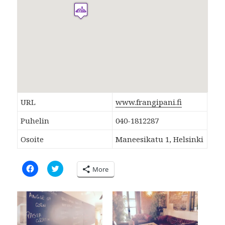
URL
www.frangipani.fi
Puhelin
040-1812287
Osoite
Maneesikatu 1, Helsinki
C
C
More
l
l
i
i
c
c
k
k
t
t
o
o
s
s
h
h