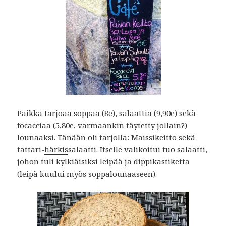
Paikka tarjoaa soppaa (8e), salaattia (9,90e) sekä
focacciaa (5,80e, varmaankin täytetty jollain?)
lounaaksi. Tänään oli tarjolla: Maissikeitto sekä
tattari-
härkis
salaatti. Itselle valikoitui tuo salaatti,
johon tuli kylkiäisiksi leipää ja dippikastiketta
(leipä kuului myös soppalounaaseen).