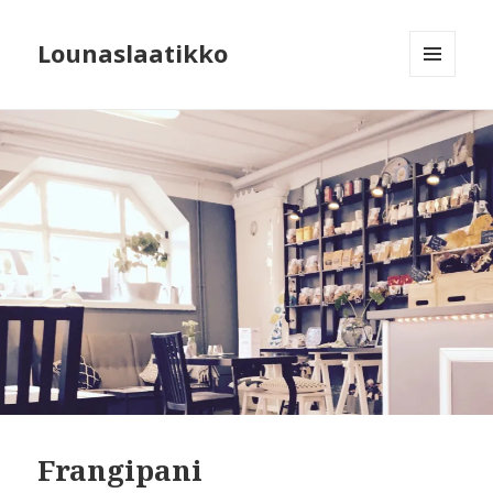
Lounaslaatikko
MENU
AND
WIDGETS
Frangipani