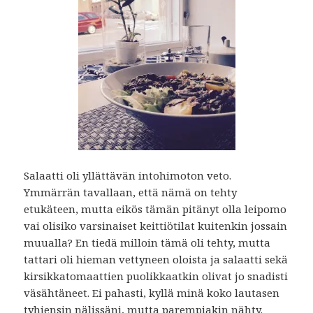
Salaatti oli yllättävän intohimoton veto.
Ymmärrän tavallaan, että nämä on tehty
etukäteen, mutta eikös tämän pitänyt olla leipomo
vai olisiko varsinaiset keittiötilat kuitenkin jossain
muualla? En tiedä milloin tämä oli tehty, mutta
tattari oli hieman vettyneen oloista ja salaatti sekä
kirsikkatomaattien puolikkaatkin olivat jo snadisti
väsähtäneet. Ei pahasti, kyllä minä koko lautasen
tyhjensin nälissäni, mutta parempiakin nähty.