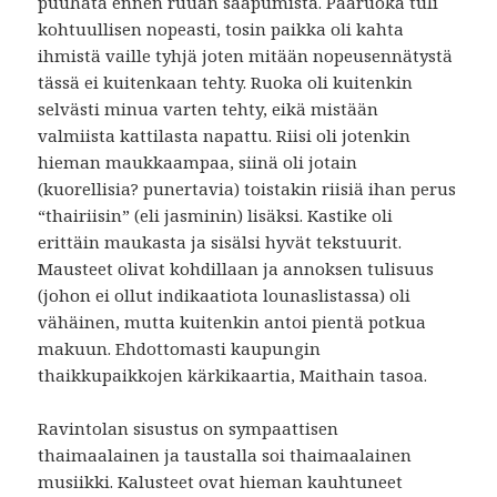
puuhata ennen ruuan saapumista. Pääruoka tuli
kohtuullisen nopeasti, tosin paikka oli kahta
ihmistä vaille tyhjä joten mitään nopeusennätystä
tässä ei kuitenkaan tehty. Ruoka oli kuitenkin
selvästi minua varten tehty, eikä mistään
valmiista kattilasta napattu. Riisi oli jotenkin
hieman maukkaampaa, siinä oli jotain
(kuorellisia? punertavia) toistakin riisiä ihan perus
“thairiisin” (eli jasminin) lisäksi. Kastike oli
erittäin maukasta ja sisälsi hyvät tekstuurit.
Mausteet olivat kohdillaan ja annoksen tulisuus
(johon ei ollut indikaatiota lounaslistassa) oli
vähäinen, mutta kuitenkin antoi pientä potkua
makuun. Ehdottomasti kaupungin
thaikkupaikkojen kärkikaartia, Maithain tasoa.
Ravintolan sisustus on sympaattisen
thaimaalainen ja taustalla soi thaimaalainen
musiikki. Kalusteet ovat hieman kauhtuneet