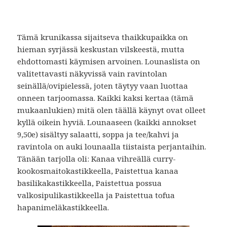
Tämä krunikassa sijaitseva thaikkupaikka on
hieman syrjässä keskustan vilskeestä, mutta
ehdottomasti käymisen arvoinen. Lounaslista on
valitettavasti näkyvissä vain ravintolan
seinällä/ovipielessä, joten täytyy vaan luottaa
onneen tarjoomassa. Kaikki kaksi kertaa (tämä
mukaanlukien) mitä olen täällä käynyt ovat olleet
kyllä oikein hyviä. Lounaaseen (kaikki annokset
9,50e) sisältyy salaatti, soppa ja tee/kahvi ja
ravintola on auki lounaalla tiistaista perjantaihin.
Tänään tarjolla oli: Kanaa vihreällä curry-
kookosmaitokastikkeella, Paistettua kanaa
basilikakastikkeella, Paistettua possua
valkosipulikastikkeella ja Paistettua tofua
hapanimeläkastikkeella.