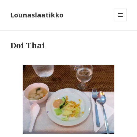
Lounaslaatikko
MENU
AND
WIDGETS
Doi Thai