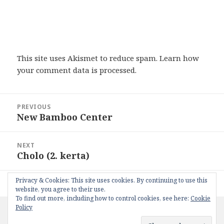
This site uses Akismet to reduce spam.
Learn how
your comment data is processed
.
Post
PREVIOUS
navigation
New Bamboo Center
Previous
post:
NEXT
Cholo (2. kerta)
Next
post:
Privacy & Cookies: This site uses cookies. By continuing to use this
Proudly powered by WordPress
website, you agree to their use.
To find out more, including how to control cookies, see here:
Cookie
Policy