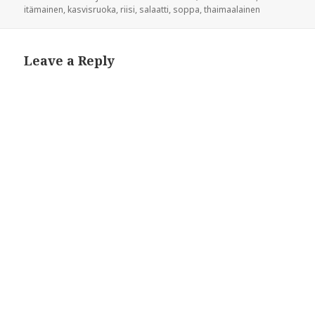
w
)
on
itämainen
,
kasvisruoka
,
riisi
,
salaatti
,
soppa
,
thaimaalainen
)
Leave a Reply