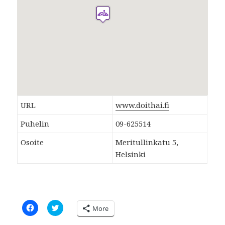
URL
www.doithai.fi
Puhelin
09-625514
Osoite
Meritullinkatu 5,
Helsinki
C
C
More
l
l
i
i