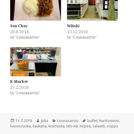
o
o
s
s
h
h
a
a
r
r
e
e
o
o
Sen Chay
Wäiski
n
n
20.8.2014
15.12.2016
F
T
a
w
In "Lounasarvio"
In "Lounasarvio"
c
i
e
t
b
t
o
e
o
r
k
(
(
O
O
p
p
e
e
n
n
s
K-Market
s
i
i
n
27.2.2018
n
n
In "Lounasarvio"
n
e
e
w
w
w
w
i
i
n
n
d
d
o
Posted
Author
Categories
Tags
11.7.2018
Juha
Lounasarvio
buffet
,
herttoniemi
,
o
w
w
)
on
kasvisruoka
,
kaukana
,
kotiruoka
,
lähi-itä
,
nopea
,
salaatti
,
soppa
)