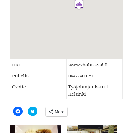
URL
www.shahrazad.fi
Puhelin
044-2400151
Osoite
Työjohtajankatu 1,
Helsinki
C
C
More
l
l
i
i
c
c
k
k
t
t