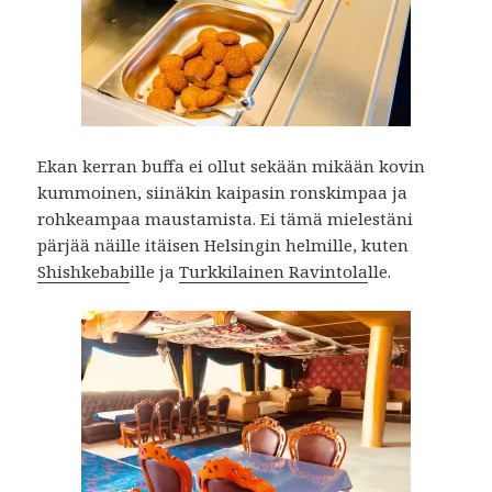
Ekan kerran buffa ei ollut sekään mikään kovin
kummoinen, siinäkin kaipasin ronskimpaa ja
rohkeampaa maustamista. Ei tämä mielestäni
pärjää näille itäisen Helsingin helmille, kuten
Shishkebab
ille ja
Turkkilainen Ravintola
lle.