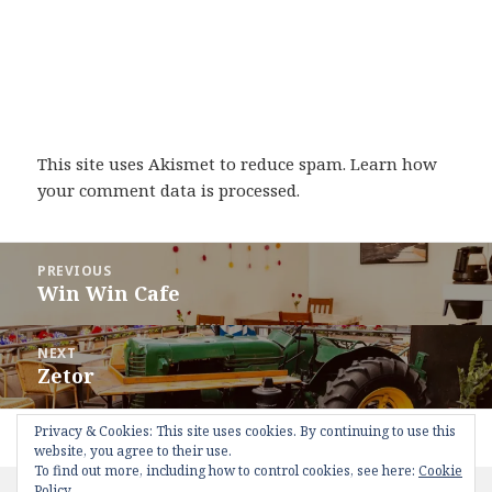
This site uses Akismet to reduce spam.
Learn how
your comment data is processed
.
Post
PREVIOUS
navigation
Win Win Cafe
Previous
post:
NEXT
Zetor
Next
post:
Privacy & Cookies: This site uses cookies. By continuing to use this
Proudly powered by WordPress
website, you agree to their use.
To find out more, including how to control cookies, see here:
Cookie
Policy