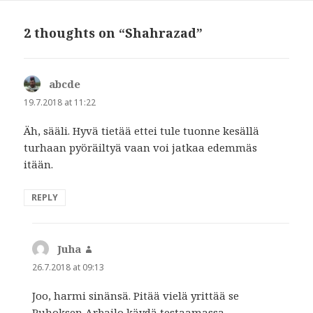
2 thoughts on “Shahrazad”
abcde
says:
19.7.2018 at 11:22
Äh, sääli. Hyvä tietää ettei tule tuonne kesällä
turhaan pyöräiltyä vaan voi jatkaa edemmäs
itään.
REPLY
Juha
says:
26.7.2018 at 09:13
Joo, harmi sinänsä. Pitää vielä yrittää se
Puhoksen Arbailo käydä testaamassa.