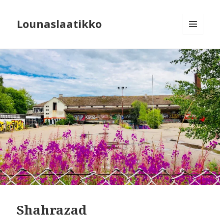
Lounaslaatikko
MENU
AND
WIDGETS
Shahrazad