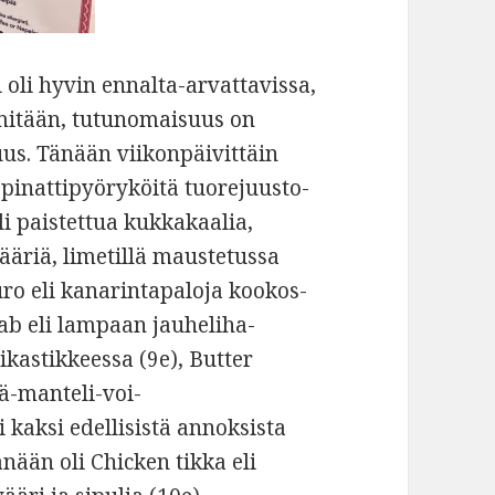
i oli hyvin ennalta-arvattavissa,
ä mitään, tutunomaisuus on
uus. Tänään viikonpäivittäin
li pinattipyöryköitä tuorejuusto-
li paistettua kukkakaalia,
vääriä, limetillä maustetussa
ro eli kanarintapaloja kookos-
ab eli lampaan jauheliha-
ikastikkeessa (9e), Butter
ä-manteli-voi-
 kaksi edellisistä annoksista
nään oli Chicken tikka eli