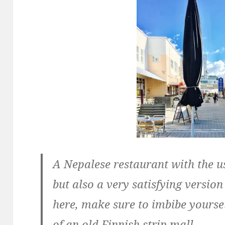
A Nepalese restaurant with the 
but also a very satisfying version
here, make sure to imbibe yourse
of an old Finnish strip mall.