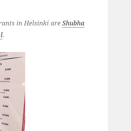
ants in Helsinki are
Shubha
l
.