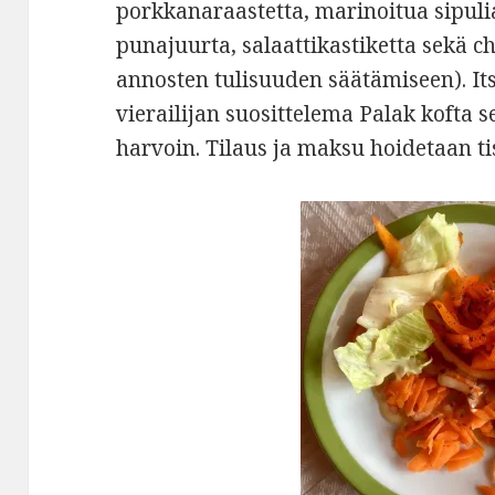
porkkanaraastetta, marinoitua sipuli
punajuurta, salaattikastiketta sekä chi
annosten tulisuuden säätämiseen). Its
vierailijan suosittelema Palak kofta 
harvoin. Tilaus ja maksu hoidetaan tis