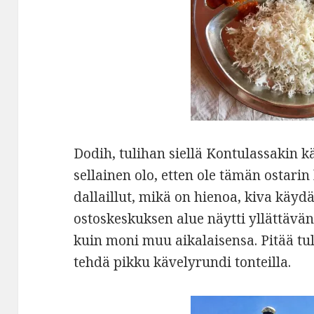
Dodih, tulihan siellä Kontulassakin kä
sellainen olo, etten ole tämän ostari
dallaillut, mikä on hienoa, kiva käydä 
ostoskeskuksen alue näytti yllättävän
kuin moni muu aikalaisensa. Pitää tul
tehdä pikku kävelyrundi tonteilla.