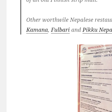
Other worthwile Nepalese restaur
Kamana
,
Fulbari
and
Pikku Nepa