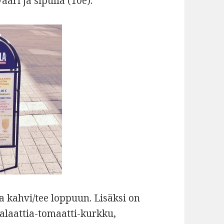
äri ja sipulia (10e).
 ja kahvi/tee loppuun. Lisäksi on
isalaattia-tomaatti-kurkku,