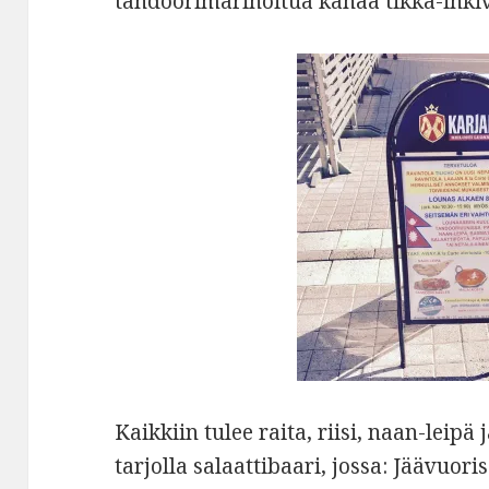
tandoorimarinoitua kanaa tikka-inkivä
Kaikkiin tulee raita, riisi, naan-leipä
tarjolla salaattibaari, jossa: Jäävuor