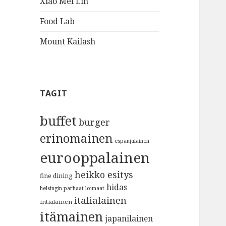
Xiao Mei Lin
Food Lab
Mount Kailash
TAGIT
buffet
burger
erinomainen
espanjalainen
eurooppalainen
heikko esitys
fine dining
hidas
helsingin parhaat lounaat
italialainen
intialainen
itämainen
japanilainen