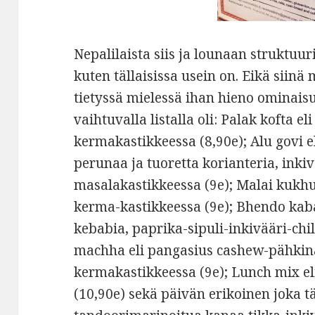
Nepalilaista siis ja lounaan struktuur
kuten tällaisissa usein on. Eikä siin
tietyssä mielessä ihan hieno ominais
vaihtuvalla listalla oli: Palak kofta e
kermakastikkeessa (8,90e); Alu govi e
perunaa ja tuoretta korianteria, inki
masalakastikkeessa (9e); Malai kukhu
kerma-kastikkeessa (9e); Bhendo kab
kebabia, paprika-sipuli-inkivääri-chil
machha eli pangasius cashew-pähkin
kermakastikkeessa (9e); Lunch mix eli
(10,90e) sekä päivän erikoinen joka tä