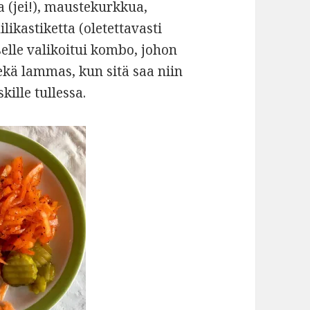
a (jei!), maustekurkkua,
likastiketta (oletettavasti
elle valikoitui kombo, johon
sekä lammas, kun sitä saa niin
kille tullessa.