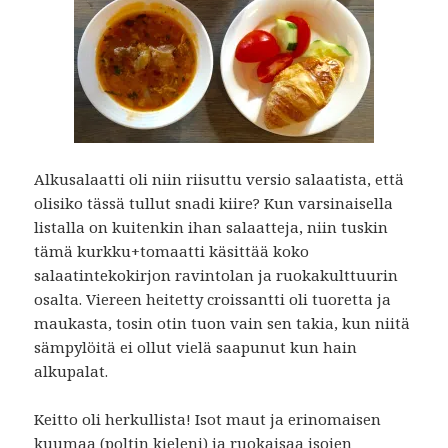
Alkusalaatti oli niin riisuttu versio salaatista, että
olisiko tässä tullut snadi kiire? Kun varsinaisella
listalla on kuitenkin ihan salaatteja, niin tuskin
tämä kurkku+tomaatti käsittää koko
salaatintekokirjon ravintolan ja ruokakulttuurin
osalta. Viereen heitetty croissantti oli tuoretta ja
maukasta, tosin otin tuon vain sen takia, kun niitä
sämpylöitä ei ollut vielä saapunut kun hain
alkupalat.
Keitto oli herkullista! Isot maut ja erinomaisen
kuumaa (poltin kieleni) ja ruokaisaa isojen