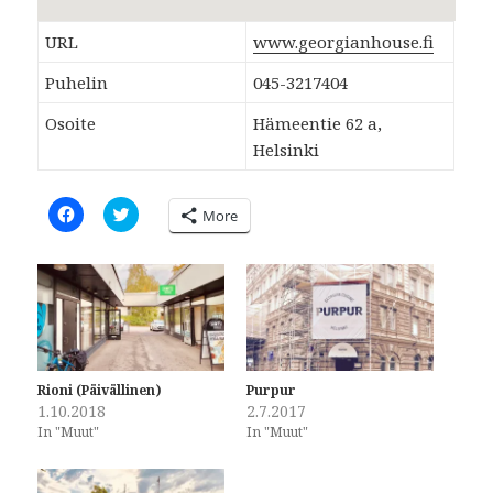
URL
www.georgianhouse.fi
Puhelin
045-3217404
Osoite
Hämeentie 62 a,
Helsinki
C
C
More
l
l
i
i
c
c
k
k
t
t
o
o
s
s
h
h
a
a
r
r
e
e
o
o
Rioni (Päivällinen)
Purpur
n
n
1.10.2018
2.7.2017
F
T
a
w
In "Muut"
In "Muut"
c
i
e
t
b
t
o
e