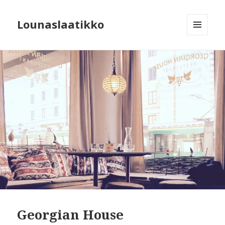
Lounaslaatikko
MENU
AND
WIDGETS
Georgian House