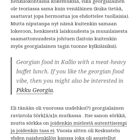
henkilökohtaisia kokemuksia, eikä georgialainen
ole teoriassa sama kuin venäläinen (kuka tietää,
saattavat jopa hermostua jos ehdottelee tuollaisia).
Mutta niputanpa nyt nämä kuitenkin samaan
lokeroon, henkisestä laiskuudesta ja muunlaisesta
saamattomuudesta johtuen (laitoin kuitenkin
myös georgialainen tagin tuonne kylkiäisiksi).
Georgian food in Kallio with a meat-heavy
buffet lunch. If you like the georgian food
vibe, then you might also be interested in
Pikku Georgia
.
Eli tänään oli vuorossa uudehko(?) georgialainen
ravintola Sörk[ä/a]n mutkassa . Itse sanon sörkkä,
mutta sörkka on
joidenkin mielestä autenttisempi
ja joidenkin taas ei
. Vuosia sitten oli Keskustelu
yhden naishenkilön kanssa joka oli asustellut