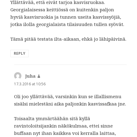
Yllättävää, että eivät tarjoa kasvisruokaa.
Georgialaisessa keittiössä on kuitenkin paljon
hyviä kasvisruokia ja tunnen useita kasvissyöjiä,
jotka ilolla georgialaista tilaisuuden tullen syövät.
Tämä pitää testata ilta-aikaan, ehkä jo lähipäivinä.
REPLY
Juha
says:
17.3.2016 at 10:56
Oli joo yllättävää, varsinkin kun se illallismenu
sisälsi mielestäni aika paljonkin kasvissafkaa jne.
Toisaalta ymmärtäähän sitä kyllä
ravintoloitsijankin näkökulmaa, ettei sinne
buffaan nyt ihan kaikkea voi kerralla laittaa,