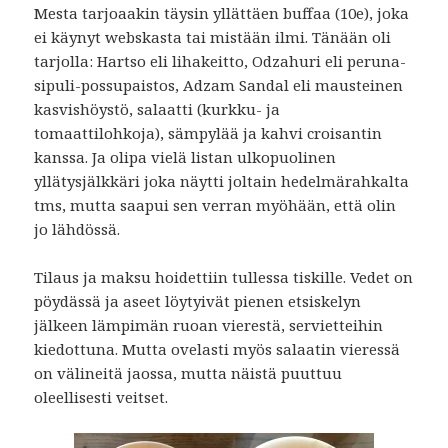
Mesta tarjoaakin täysin yllättäen buffaa (10e), joka
ei käynyt webskasta tai mistään ilmi. Tänään oli
tarjolla: Hartso eli lihakeitto, Odzahuri eli peruna-
sipuli-possupaistos, Adzam Sandal eli mausteinen
kasvishöystö, salaatti (kurkku- ja
tomaattilohkoja), sämpylää ja kahvi croisantin
kanssa. Ja olipa vielä listan ulkopuolinen
yllätysjälkkäri joka näytti joltain hedelmärahkalta
tms, mutta saapui sen verran myöhään, että olin
jo lähdössä.
Tilaus ja maksu hoidettiin tullessa tiskille. Vedet on
pöydässä ja aseet löytyivät pienen etsiskelyn
jälkeen lämpimän ruoan vierestä, servietteihin
kiedottuna. Mutta ovelasti myös salaatin vieressä
on välineitä jaossa, mutta näistä puuttuu
oleellisesti veitset.