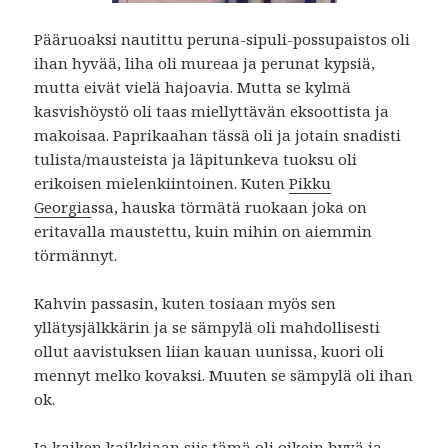
Pääruoaksi nautittu peruna-sipuli-possupaistos oli
ihan hyvää, liha oli mureaa ja perunat kypsiä,
mutta eivät vielä hajoavia. Mutta se kylmä
kasvishöystö oli taas miellyttävän eksoottista ja
makoisaa. Paprikaahan tässä oli ja jotain snadisti
tulista/mausteista ja läpitunkeva tuoksu oli
erikoisen mielenkiintoinen. Kuten
Pikku
Georgia
ssa, hauska törmätä ruokaan joka on
eritavalla maustettu, kuin mihin on aiemmin
törmännyt.
Kahvin passasin, kuten tosiaan myös sen
yllätysjälkkärin ja se sämpylä oli mahdollisesti
ollut aavistuksen liian kauan uunissa, kuori oli
mennyt melko kovaksi. Muuten se sämpylä oli ihan
ok.
Ja kaiken kaikkiaan siis tämä oli oikein hyvä ja