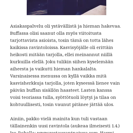
Asiakaspalvelu oli ystävällistä ja hieman hakevaa.
Buffassa olisi saanut olla myös viitoitusta
tarjottavista asioista, tosin tämä on totta lähes
kaikissa ravintoloissa. Kasvisyöjälle oli erittäin
heikosti mitään tarjolla, ellei meinannut niillä
kurkuilla elellä. Joku tulikin siihen kyselemään
aiheesta ja vaikutti hieman hankalalta.
Varsinaisessa menussa on kyllä vaikka mitä
kasvisherkkuja tarjolla, joten kyseessä lienee vain
päivän buffan sisällön haasteet. Lasten kanssa
voisi teoriassa tulla, syöttötuoli löytyi ja tilaa on
kohtuullisesti, tosin vaunut pitänee jättää ulos.
Ainiin, pakko vielä mainita kun tuli vastaan
tällainenkin uusi ravintola (aukeaa ilmeisesti 1.4.)
Iso-Roballa:
www.restaurantnatura.com
. Harmi