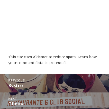
This site uses Akismet to reduce spam.
Learn how
your comment data is processed
.
Post
PREVIOUS
navigation
Bystro
Previous
post:
NEXT
Oficina
Next