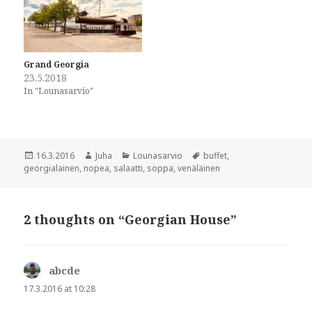
o
r
k
(
(
O
O
p
p
e
e
n
n
s
Grand Georgia
s
i
i
n
23.5.2018
n
n
In "Lounasarvio"
n
e
e
w
w
w
w
i
i
n
n
d
d
o
Posted
Author
Categories
Tags
16.3.2016
Juha
Lounasarvio
buffet
,
o
w
w
)
on
georgialainen
,
nopea
,
salaatti
,
soppa
,
venäläinen
)
2 thoughts on “Georgian House”
abcde
says:
17.3.2016 at 10:28