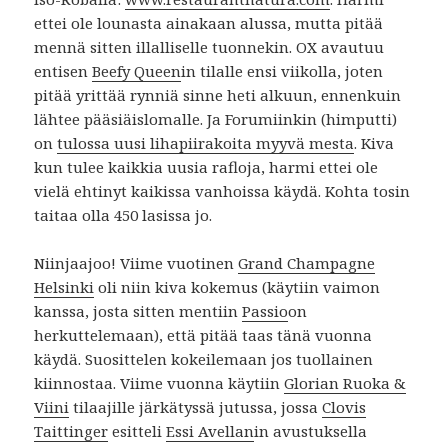
ettei ole lounasta ainakaan alussa, mutta pitää
mennä sitten illalliselle tuonnekin. OX avautuu
entisen
Beefy Queen
in tilalle ensi viikolla, joten
pitää yrittää rynniä sinne heti alkuun, ennenkuin
lähtee pääsiäislomalle. Ja Forumiinkin (himputti)
on
tulossa uusi lihapiirakoita myyvä mesta
. Kiva
kun tulee kaikkia uusia rafloja, harmi ettei ole
vielä ehtinyt kaikissa vanhoissa käydä. Kohta tosin
taitaa olla 450 lasissa jo.
Niinjaajoo! Viime vuotinen
Grand Champagne
Helsinki
oli niin kiva kokemus (käytiin vaimon
kanssa, josta sitten mentiin
Passio
on
herkuttelemaan), että pitää taas tänä vuonna
käydä. Suosittelen kokeilemaan jos tuollainen
kiinnostaa. Viime vuonna käytiin
Glorian Ruoka &
Viini
tilaajille järkätyssä jutussa, jossa
Clovis
Taittinger
esitteli
Essi Avellan
in avustuksella