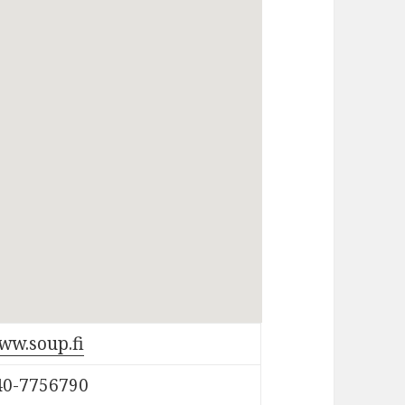
ww.soup.fi
40-7756790