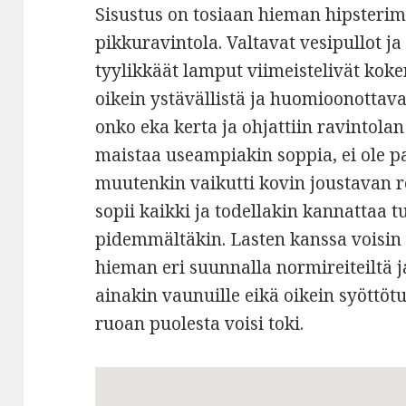
Sisustus on tosiaan hieman hipsterim
pikkuravintola. Valtavat vesipullot ja
tyylikkäät lamput viimeistelivät kok
oikein ystävällistä ja huomioonottavais
onko eka kerta ja ohjattiin ravintol
maistaa useampiakin soppia, ei ole p
muutenkin vaikutti kovin joustavan r
sopii kaikki ja todellakin kannattaa 
pidemmältäkin. Lasten kanssa voisin 
hieman eri suunnalla normireiteiltä 
ainakin vaunuille eikä oikein syöttöt
ruoan puolesta voisi toki.