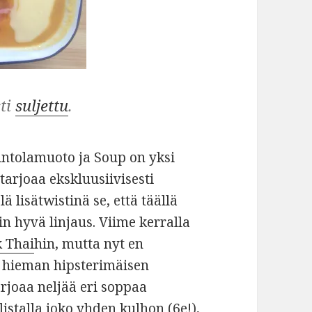
sti
suljettu
.
intolamuoto ja Soup on yksi
 tarjoaa ekskluusiivisesti
 lisätwistinä se, että täällä
in hyvä linjaus. Viime kerralla
 Thai
hin, mutta nyt en
in hieman hipsterimäisen
arjoaa neljää eri soppaa
stalla joko yhden kulhon (6e!),