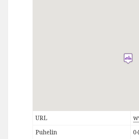
URL
w
Puhelin
0