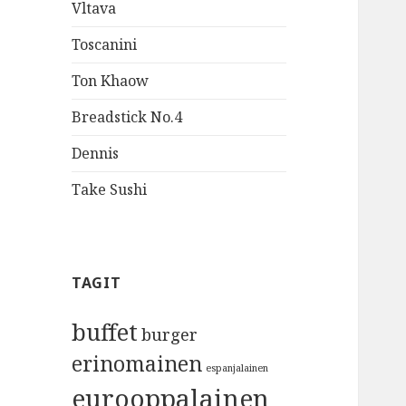
Vltava
Toscanini
Ton Khaow
Breadstick No.4
Dennis
Take Sushi
TAGIT
buffet
burger
erinomainen
espanjalainen
eurooppalainen