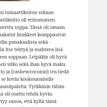
si tomaattikeiton sekaan
ttikeitto oli erinomaisen
rustettu soppa. Tässä oli omaan
nakatut lisukkeet komppasivat
pidin punakaalista sekä -
olla itse tehtyä ja mahtava lisä
en soppaan. Leipäkin oli hyvä
nen sitko sekä ihan hyvä maku.
to ja [cashew/coconut] (en tiedä
i se kovin kookosmaiselle
anasiipaleita. Tyrkkäsin tähän
kin oli osattu tehdä hyvin.
ytyy sanoa, että kyllä tämä