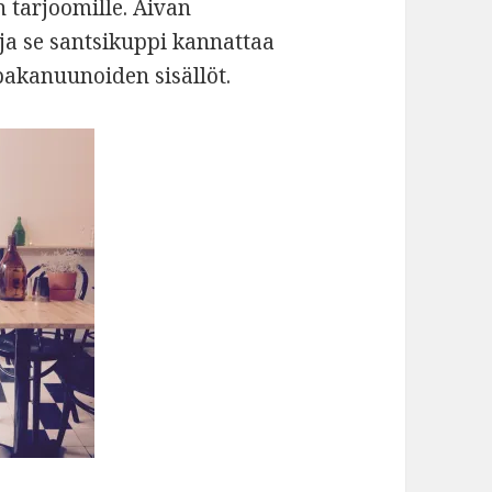
n tarjoomille. Aivan
ja se santsikuppi kannattaa
pakanuunoiden sisällöt.