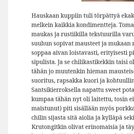
Hauskaan kuppiin tuli törpättyä ekak
melkein kaikkia kondimentteja. Tomaa
maukas ja rustiikilla tekstuurilla va
suuhun sopivat mausteet ja mukaan 
soppaa aivan loistavasti, erityisesti 
sipulista. Ja se chilikastikekkin taisi 
tähän jo muutenkin hieman mausteise
suoritus, rapsakka kuori ja kohtuulli
Santsikierroksella napattu sweet pota
kumpaa tähän nyt oli laitettu, tosin e
maistunut) piti sisällään myös porkk
chilin sijasta sitä aiolia ja kylläpä se
Krutongitkin olivat erinomaisia ja tä