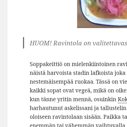
HUOM! Ravintola on valitettava
Soppakeittiö on mielenkiintoinen rav
näistä harvoista stadin lafkoista joka
nestemäisempää ruokaa. Tässä on vielä
kaikki sopat ovat vegeä, mikä on oike
kun tänne yritin mennä, osuinkin
Kok
harhautunut askelissani ja tallustel
oloiseen ravintolaan sisään. Paikka t
enemmän tai vähemmän vaihtuvalla li