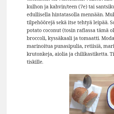
kulhon ja kahvin/teen (7e) tai santsik
edullisella hintatasolla mennään. Mu
tilpehöörejä sekä itse tehtyä leipää. 
potato coconut (tosin raflassa tämä o
broccoli, kyssäkaali ja tomaatti. Mod
marinoitua punasipulia, retiisiä, mar
krutonkeja, aiolia ja chilikastiketta.
tiskille.