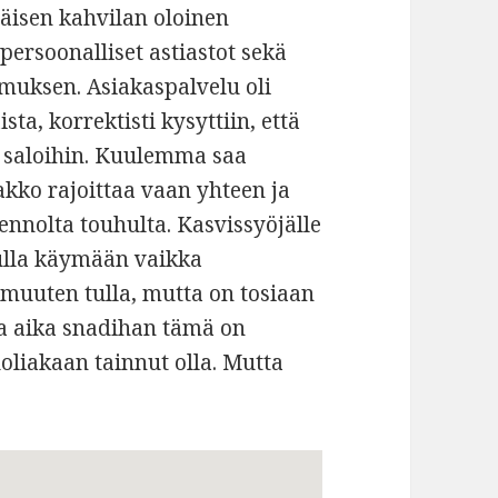
äisen kahvilan oloinen
 persoonalliset astiastot sekä
emuksen. Asiakaspalvelu oli
ta, korrektisti kysyttiin, että
an saloihin. Kuulemma saa
akko rajoittaa vaan yhteen ja
ennolta touhulta. Kasvissyöjälle
tulla käymään vaikka
muuten tulla, mutta on tosiaan
ja aika snadihan tämä on
uoliakaan tainnut olla. Mutta