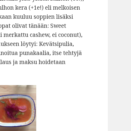
ulhon kera (+1e!) eli melkoisen
kaan kuuluu soppien lisäksi
Sopat olivat tänään: Sweet
li merkattu cashew, ei coconut),
aukseen löytyi: Kevätsipulia,
inoitua punakaalia, itse tehtyjä
 Tilaus ja maksu hoidetaan