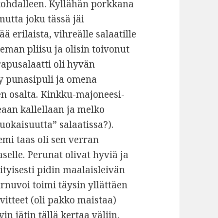
kohdalleen. Kyllähän porkkana
mutta joku tässä jäi
ä erilaista, vihreälle salaatille
ieman pliisu ja olisin toivonut
pusalaatti oli hyvän
y punasipuli ja omena
 osalta. Kinkku-majoneesi-
eaan kallellaan ja melko
uokaisuutta” salaatissa?).
mi taas oli sen verran
aselle. Perunat olivat hyviä ja
erityisesti pidin maalaisleivän
rnuvoi toimi täysin yllättäen
vitteet (oli pakko maistaa)
n jätin tällä kertaa väliin.