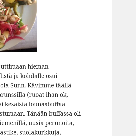
nauttimaan hieman
istä ja kohdalle osui
tola Sunn. Kävimme täällä
unssilla (ruoat ihan ok,
si kesäistä lounasbuffaa
istumaan. Tänään buffassa oli
iemenillä, uusia perunoita,
kastike, suolakurkkuja,