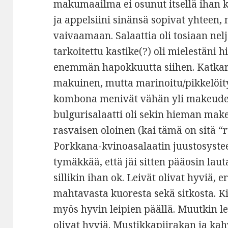
makumaailma ei osunut itsellä ihan 
ja appelsiini sinänsä sopivat yhteen, 
vaivaamaan. Salaattia oli tosiaan neljä
tarkoitettu kastike(?) oli mielestäni h
enemmän hapokkuutta siihen. Katkara
makuinen, mutta marinoitu/pikkelöit
kombona menivät vähän yli makeuden
bulgurisalaatti oli sekin hieman mak
rasvaisen oloinen (kai tämä on sitä “r
Porkkana-kvinoasalaatin juustosystee
tymäkkää, että jäi sitten pääosin laut
sillikin ihan ok. Leivät olivat hyviä, 
mahtavasta kuoresta sekä sitkosta. Ki
myös hyvin leipien päällä. Muutkin le
olivat hyviä. Mustikkapiirakan ja kahvi