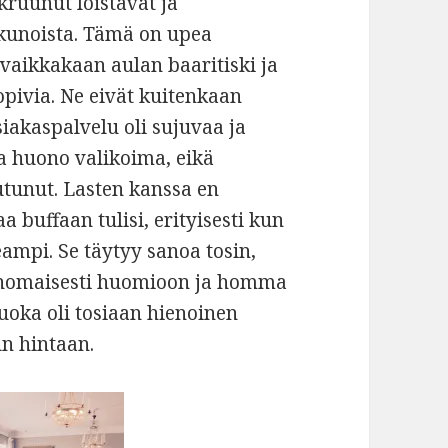
ikruunut loistavat ja
kkunoista. Tämä on upea
, vaikkakaan aulan baaritiski ja
opivia. Ne eivät kuitenkaan
siakaspalvelu oli sujuvaa ja
ika huono valikoima, eikä
utunut. Lasten kanssa en
a buffaan tulisi, erityisesti kun
mpi. Se täytyy sanoa tosin,
erinomaisesti huomioon ja homma
ruoka oli tosiaan hienoinen
un hintaan.