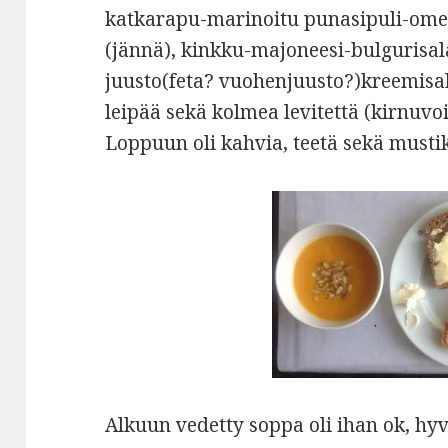
katkarapu-marinoitu punasipuli-ome
(jännä), kinkku-majoneesi-bulgurisal
juusto(feta? vuohenjuusto?)kreemisala
leipää sekä kolmea levitettä (kirnuvoi
Loppuun oli kahvia, teetä sekä musti
Alkuun vedetty soppa oli ihan ok, hyv