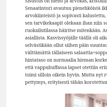
Sisustus on hieno ja arvokas, kristall
Senaatintori avautuu pienehköistä i
arvokiinteistö ja sopivasti kalustettu
sen tarvikekaapit olekaan ihan niin s
ruokailutilassa häiritse mitenkään. A
asiallista. Kasvissyöjälle täällä oli a
selvästikään ollut siihen päin suunta
välttämättä tällaiseen salaattia+soppa
hintataso on normaalia hieman korkea
että vappubuffassa lapset otettiin 
toimi silloin oikein hyvin. Mutta nyt 
pettymys, erityisesti tähän korotettu