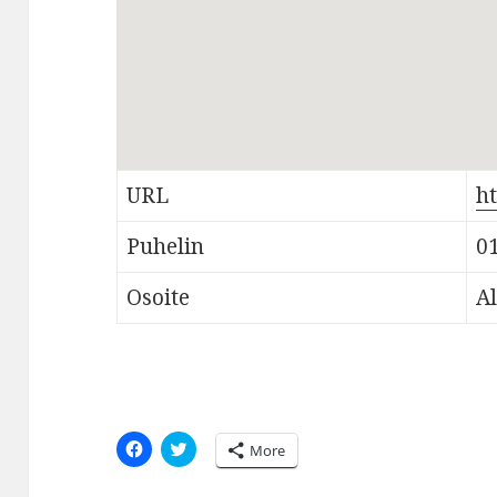
URL
ht
Puhelin
0
Osoite
Al
C
C
More
l
l
i
i
c
c