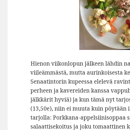
Hienon viikonlopun jälkeen lähdin 
viileämmästä, mutta aurinkoisesta kel
Senaatintorin kupeessa elelevä ravin
perheen ja kavereiden kanssa vappubr
jälkkärit hyviä) ja kun tämä nyt tarjo
(13,50e), niin ei muuta kuin pöytään 
tarjolla: Porkkana-appelsiinisoppaa s
salaattisekoitus ja joku tomaattinen 