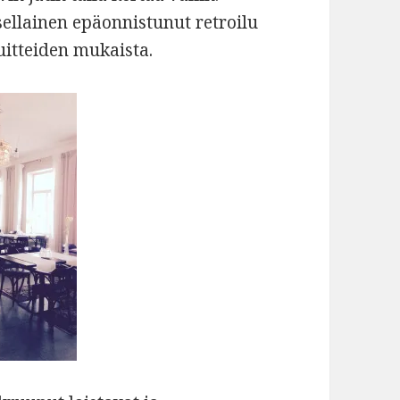
sellainen epäonnistunut retroilu
puitteiden mukaista.