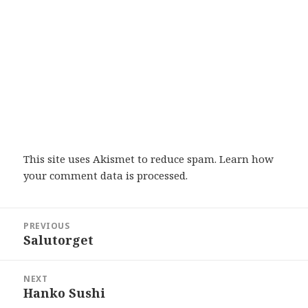
This site uses Akismet to reduce spam.
Learn how
your comment data is processed
.
Post
PREVIOUS
navigation
Salutorget
Previous
post:
NEXT
Hanko Sushi
Next