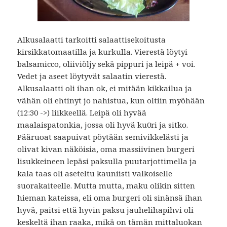
Alkusalaatti tarkoitti salaattisekoitusta
kirsikkatomaatilla ja kurkulla. Vierestä löytyi
balsamicco, oliiviöljy sekä pippuri ja leipä + voi.
Vedet ja aseet löytyvät salaatin vierestä.
Alkusalaatti oli ihan ok, ei mitään kikkailua ja
vähän oli ehtinyt jo nahistua, kun oltiin myöhään
(12:30 ->) liikkeellä. Leipä oli hyvää
maalaispatonkia, jossa oli hyvä ku0ri ja sitko.
Pääruoat saapuivat pöytään semivikkelästi ja
olivat kivan näköisia, oma massiivinen burgeri
lisukkeineen lepäsi paksulla puutarjottimella ja
kala taas oli aseteltu kauniisti valkoiselle
suorakaiteelle. Mutta mutta, maku olikin sitten
hieman kateissa, eli oma burgeri oli sinänsä ihan
hyvä, paitsi että hyvin paksu jauhelihapihvi oli
keskeltä ihan raaka, mikä on tämän mittaluokan