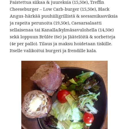
Paistettua siikaa & juureksia (15,50e), Treffin
Cheeseburger – Low Carb-burger (15,50e), Black
Angus-härkää puuhiiligrillistä & seesamikasviksia
ja rapeita perunoita (19,50e), Caesarsalaatti
sellaisenaa tai Kanalla/kylmäsavulohella (14,50e)
sekä loppuun Brûlée (6e) ja Jäätelöitä & sorbetteja
(4e per pallo). Tilaus ja maksu hoidetaan tiskille.
Itselle valikoitui burgeri ja frendille kala.