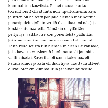
kummallisia kasviksia. Pienet maustekurkut
(cornichonit) olivat niitä normipurkkimeininkejä
ja sitten oli heitetty pohjalle hieman marinoituja
punasipuleita jollain yrtillä (basilikaa tod.näk.) ja
kirskikkatomaateilla. Tämäkin oli yllättäen
pettymys, vaikka itse komponenteista pidänkin.
Joku siinä makumaailmassa ei vain kohdannut.
Tästä koko setistä tuli hieman mieleen
Päivänsäde
,
joka kovasta yrityksestä huolimatta jäi jotenkin
vaillinaiseksi. Kaverilla oli sama kokemus, eli
kaunis annos ja kala oli ihan hyvä, mutta lisukkeet
olivat jotenkin kummallisia ja jäivät lautaselle.