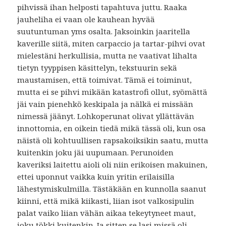
pihvissä ihan helposti tapahtuva juttu. Raaka
jauheliha ei vaan ole kauhean hyvää
suutuntuman yms osalta. Jaksoinkin jaaritella
kaverille siitä, miten carpaccio ja tartar-pihvi ovat
mielestäni herkullisia, mutta ne vaativat lihalta
tietyn tyyppisen käsittelyn, tekstuurin sekä
maustamisen, että toimivat. Tämä ei toiminut,
mutta ei se pihvi mikään katastrofi ollut, syömättä
jäi vain pienehkö keskipala ja nälkä ei missään
nimessä jäänyt. Lohkoperunat olivat yllättävän
innottomia, en oikein tiedä mikä tässä oli, kun osa
näistä oli kohtuullisen rapsakoiksikin saatu, mutta
kuitenkin joku jäi uupumaan. Perunoiden
kaveriksi laitettu aioli oli niin erikoisen makuinen,
ettei uponnut vaikka kuin yritin erilaisilla
lähestymiskulmilla. Tästäkään en kunnolla saanut
kiinni, että mikä kiikasti, liian isot valkosipulin
palat vaiko liian vähän aikaa tekeytyneet maut,
joku tökki kuitenkin. Ja sitten se lasi missä oli