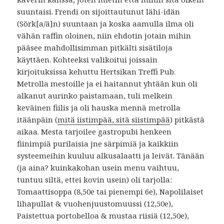
suuntaisi. Frendi on sijoittautunut lähi-idän
(Sörk[a/ä]n) suuntaan ja koska aamulla ilma oli
vähän raffin oloinen, niin ehdotin jotain mihin
pääsee mahdollisimman pitkälti sisätiloja
käyttäen. Kohteeksi valikoitui joissain
kirjoituksissa kehuttu Hertsikan Treffi Pub.
Metrolla mestoille ja ei haitannut yhtään kun oli
alkanut aurinko paistamaan, tuli melkein
keväinen fiilis ja oli hauska mennä metrolla
itäänpäin (
mitä iistimpää, sitä siistimpää
) pitkästä
aikaa. Mesta tarjoilee gastropubi henkeen
fiinimpiä purilaisia jne särpimiä ja kaikkiin
systeemeihin kuuluu alkusalaatti ja leivät. Tänään
(ja aina? kuinkakohan usein menu vaihtuu,
tuntuu siltä, ettei kovin usein) oli tarjolla:
Tomaattisoppa (8,50e tai pienempi 6e), Napolilaiset
lihapullat & vuohenjuustomuussi (12,50e),
Paistettua portobelloa & mustaa riisiä (12,50e),