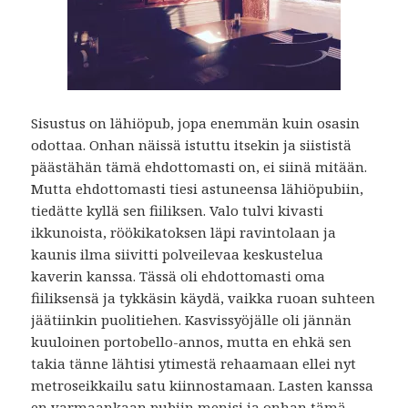
Sisustus on lähiöpub, jopa enemmän kuin osasin
odottaa. Onhan näissä istuttu itsekin ja siististä
päästähän tämä ehdottomasti on, ei siinä mitään.
Mutta ehdottomasti tiesi astuneensa lähiöpubiin,
tiedätte kyllä sen fiiliksen. Valo tulvi kivasti
ikkunoista, röökikatoksen läpi ravintolaan ja
kaunis ilma siivitti polveilevaa keskustelua
kaverin kanssa. Tässä oli ehdottomasti oma
fiiliksensä ja tykkäsin käydä, vaikka ruoan suhteen
jäätiinkin puolitiehen. Kasvissyöjälle oli jännän
kuuloinen portobello-annos, mutta en ehkä sen
takia tänne lähtisi ytimestä rehaamaan ellei nyt
metroseikkailu satu kiinnostamaan. Lasten kanssa
en varmaankaan pubiin menisi ja onhan tämä