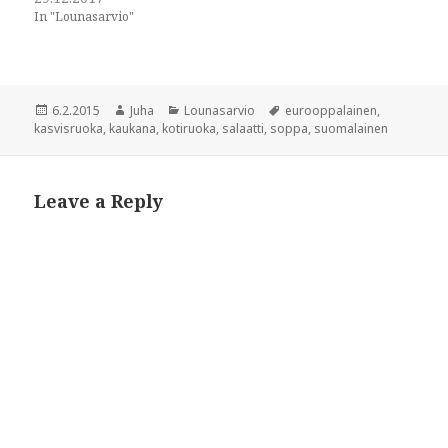
n
n
In "Lounasarvio"
n
e
e
w
w
w
w
i
i
n
n
d
d
o
Posted
Author
Categories
Tags
6.2.2015
Juha
Lounasarvio
eurooppalainen
,
o
w
w
)
on
kasvisruoka
,
kaukana
,
kotiruoka
,
salaatti
,
soppa
,
suomalainen
)
Leave a Reply