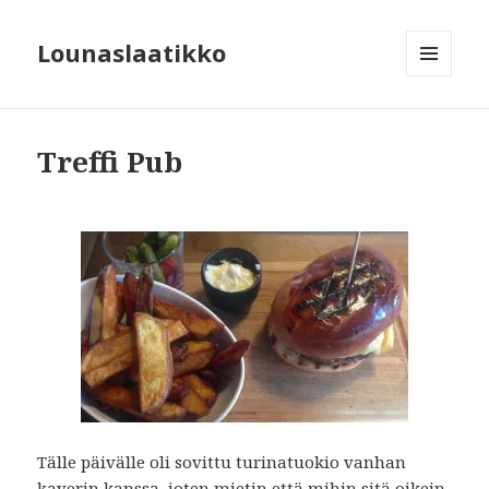
Lounaslaatikko
MENU
AND
WIDGETS
Treffi Pub
Tälle päivälle oli sovittu turinatuokio vanhan
kaverin kanssa, joten mietin että mihin sitä oikein