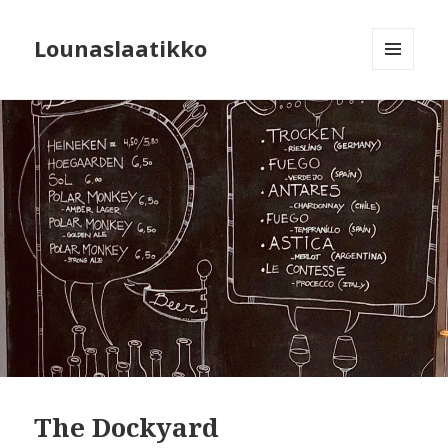
Lounaslaatikko
MENU
AND
WIDGETS
The Dockyard