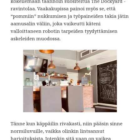
kokeilemaan taannoin suositeltua The Dockyard -
ravintolaa. Vaakakupissa painoi myös se, että
“pommiin” nukkumisen ja työpaineiden takia jätin
aamusalin väliin, joka vaikeutti käteni
valloittaneen robotin tarpeiden tyydyttämisen
askeleiden muodossa.
Tänne kun käppäilin rivakasti, niin pääsin sinne
normiluvuille, vaikka olinkin lintsannut
harjoituksista. Jotenkin sitä vaan on vaikea