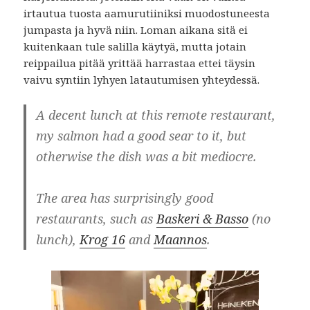
irtautua tuosta aamurutiiniksi muodostuneesta
jumpasta ja hyvä niin. Loman aikana sitä ei
kuitenkaan tule salilla käytyä, mutta jotain
reippailua pitää yrittää harrastaa ettei täysin
vaivu syntiin lyhyen latautumisen yhteydessä.
A decent lunch at this remote restaurant,
my salmon had a good sear to it, but
otherwise the dish was a bit mediocre.
The area has surprisingly good
restaurants, such as
Baskeri & Basso
(no
lunch),
Krog 16
and
Maannos
.