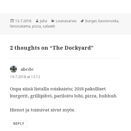
w
w
w
i
i
n
n
d
d
o
Posted
Author
Categories
Tags
13.7.2018
Juha
Lounasarvio
burger
,
kasvisruoka
,
o
w
w
)
on
länsisatama
,
pizza
,
salaatti
)
2 thoughts on “The Dockyard”
abcde
says:
19.7.2018 at 12:12
Onpa siinä listalla roiskaistu; 2018 pakolliset
burgerit, grillipihvi, pariloitu lohi, pizza, huhhuh.
Hienot ja toimivat sivut myös.
REPLY