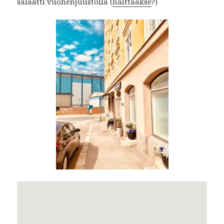
salaatti vuohenjuustolla (
haittaakse
?)