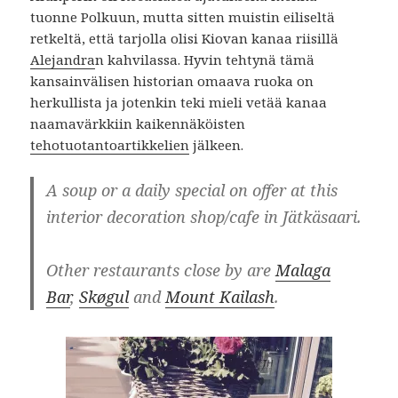
tuonne Polkuun, mutta sitten muistin eiliseltä
retkeltä, että tarjolla olisi Kiovan kanaa riisillä
Alejandra
n kahvilassa. Hyvin tehtynä tämä
kansainvälisen historian omaava ruoka on
herkullista ja jotenkin teki mieli vetää kanaa
naamavärkkiin kaikennäköisten
tehotuotantoartikkelien
jälkeen.
A soup or a daily special on offer at this
interior decoration shop/cafe in Jätkäsaari.
Other restaurants close by are
Malaga
Bar
,
Skøgul
and
Mount Kailash
.