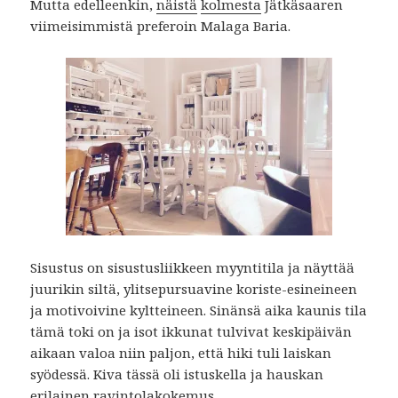
Mutta edelleenkin,
näistä
kolmesta
Jätkäsaaren
viimeisimmistä preferoin Malaga Baria.
Sisustus on sisustusliikkeen myyntitila ja näyttää
juurikin siltä, ylitsepursuavine koriste-esineineen
ja motivoivine kyltteineen. Sinänsä aika kaunis tila
tämä toki on ja isot ikkunat tulvivat keskipäivän
aikaan valoa niin paljon, että hiki tuli laiskan
syödessä. Kiva tässä oli istuskella ja hauskan
erilainen ravintolakokemus.