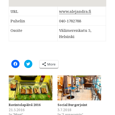
URL
www.alejandra.fi
Puhelin
040-1782788
Osoite
Välimerenkatu 5,
Helsinki
C
C
More
l
l
i
i
c
c
k
k
t
t
o
o
s
s
h
h
a
a
r
r
e
e
o
o
Ravintolapäivä 2016
Social Burgerjoint
n
n
21.5.2016
3.7.2018
F
T
a
w
In "Muut"
In "Lounasarvio"