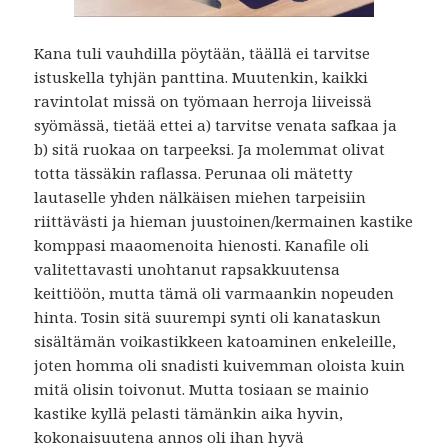
Kana tuli vauhdilla pöytään, täällä ei tarvitse
istuskella tyhjän panttina. Muutenkin, kaikki
ravintolat missä on työmaan herroja liiveissä
syömässä, tietää ettei a) tarvitse venata safkaa ja
b) sitä ruokaa on tarpeeksi. Ja molemmat olivat
totta tässäkin raflassa. Perunaa oli mätetty
lautaselle yhden nälkäisen miehen tarpeisiin
riittävästi ja hieman juustoinen/kermainen kastike
komppasi maaomenoita hienosti. Kanafile oli
valitettavasti unohtanut rapsakkuutensa
keittiöön, mutta tämä oli varmaankin nopeuden
hinta. Tosin sitä suurempi synti oli kanataskun
sisältämän voikastikkeen katoaminen enkeleille,
joten homma oli snadisti kuivemman oloista kuin
mitä olisin toivonut. Mutta tosiaan se mainio
kastike kyllä pelasti tämänkin aika hyvin,
kokonaisuutena annos oli ihan hyvä