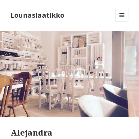
Lounaslaatikko
MENU
AND
WIDGETS
Alejandra