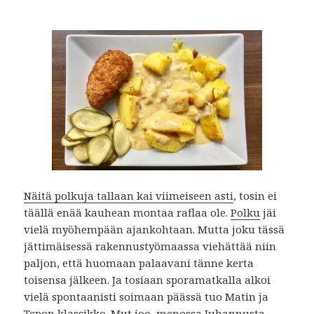
Näitä polkuja tallaan kai viimeiseen asti
, tosin ei
täällä enää kauhean montaa raflaa ole.
Polku
jäi
vielä myöhempään ajankohtaan. Mutta joku tässä
jättimäisessä rakennustyömaassa viehättää niin
paljon, että huomaan palaavani tänne kerta
toisensa jälkeen. Ja tosiaan sporamatkalla alkoi
vielä spontaanisti soimaan päässä tuo Matin ja
Tepon klassikko. Mut joo, menossa Juhannusta