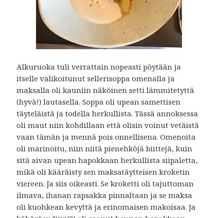
Alkuruoka tuli verrattain nopeasti pöytään ja
itselle valikoitunut sellerisoppa omenalla ja
maksalla oli kauniin näköinen setti lämmitetyttä
(hyvä!) lautasella. Soppa oli upean samettisen
täyteläistä ja todella herkullista. Tässä annoksessa
oli maut niin kohdillaan että olisin voinut vetäistä
vaan tämän ja mennä pois onnellisena. Omenoita
oli marinoitu, niin niitä pienehköjä biittejä, kuin
sitä aivan upean hapokkaan herkullista siipaletta,
mikä oli kääräisty sen maksatäytteisen kroketin
viereen. Ja siis oikeasti. Se kroketti oli tajuttoman
ilmava, ihanan rapsakka pinnaltaan ja se maksa
oli kuohkean kevyttä ja erinomaisen makoisaa. Ja