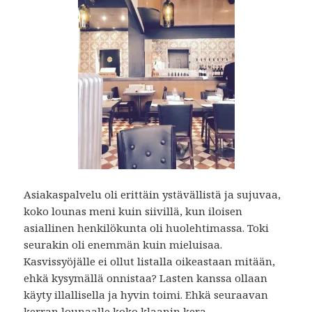
Asiakaspalvelu oli erittäin ystävällistä ja sujuvaa,
koko lounas meni kuin siivillä, kun iloisen
asiallinen henkilökunta oli huolehtimassa. Toki
seurakin oli enemmän kuin mieluisaa.
Kasvissyöjälle ei ollut listalla oikeastaan mitään,
ehkä kysymällä onnistaa? Lasten kanssa ollaan
käyty illallisella ja hyvin toimi. Ehkä seuraavan
kerran lounaalle koko klaanin kera.