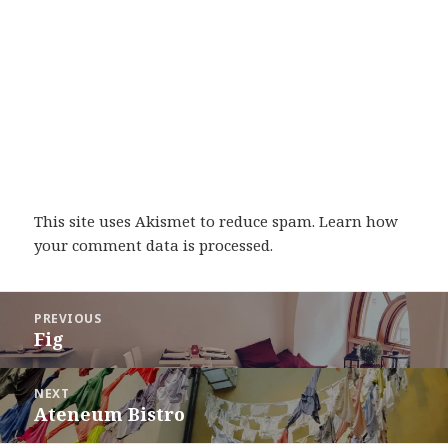
This site uses Akismet to reduce spam.
Learn how
your comment data is processed
.
Post
PREVIOUS
navigation
Fig
Previous
post:
NEXT
Ateneum Bistro
Next
post: