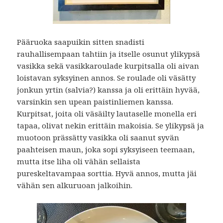
Pääruoka saapuikin sitten snadisti
rauhallisempaan tahtiin ja itselle osunut ylikypsä
vasikka sekä vasikkaroulade kurpitsalla oli aivan
loistavan syksyinen annos. Se roulade oli väsätty
jonkun yrtin (salvia?) kanssa ja oli erittäin hyvää,
varsinkin sen upean paistinliemen kanssa.
Kurpitsat, joita oli väsäilty lautaselle monella eri
tapaa, olivat nekin erittäin makoisia. Se ylikypsä ja
muotoon prässätty vasikka oli saanut syvän
paahteisen maun, joka sopi syksyiseen teemaan,
mutta itse liha oli vähän sellaista
pureskeltavampaa sorttia. Hyvä annos, mutta jäi
vähän sen alkuruoan jalkoihin.