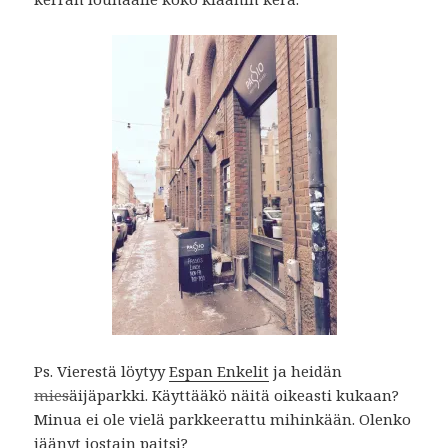
Ps. Vierestä löytyy
Espan Enkelit
ja heidän
mies
äijäparkki. Käyttääkö näitä oikeasti kukaan?
Minua ei ole vielä parkkeerattu mihinkään. Olenko
jäänyt jostain paitsi?