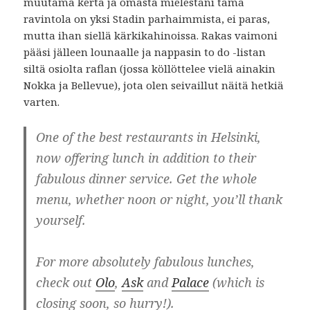
muutama kerta ja omasta mielestäni tämä
ravintola on yksi Stadin parhaimmista, ei paras,
mutta ihan siellä kärkikahinoissa. Rakas vaimoni
pääsi jälleen lounaalle ja nappasin to do -listan
siltä osiolta raflan (jossa köllöttelee vielä ainakin
Nokka ja Bellevue), jota olen seivaillut näitä hetkiä
varten.
One of the best restaurants in Helsinki,
now offering lunch in addition to their
fabulous dinner service. Get the whole
menu, whether noon or night, you’ll thank
yourself.
For more absolutely fabulous lunches,
check out
Olo
,
Ask
and
Palace
(which is
closing soon, so hurry!).