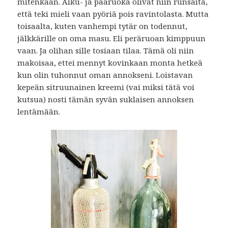
mitenkään. Alku- ja pääruoka olivat niin runsaita,
että teki mieli vaan pyöriä pois ravintolasta. Mutta
toisaalta, kuten vanhempi tytär on todennut,
jälkkärille on oma masu. Eli peräruoan kimppuun
vaan. Ja olihan sille tosiaan tilaa. Tämä oli niin
makoisaa, ettei mennyt kovinkaan monta hetkeä
kun olin tuhonnut oman annokseni. Loistavan
kepeän sitruunainen kreemi (vai miksi tätä voi
kutsua) nosti tämän syvän suklaisen annoksen
lentämään.