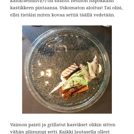
kähäräendiivi(?) oli saanut hennon hapokkaan
kastikkeen pintaansa. Uskomaton aloitus! Tai olisi,
ellei tietäisi miten kovaa settiä täällä vedetään.
Vaimon paisti ja grillatut kasvikset olikin sitten
vähän pliisumpi setti. Kaikki lautasella olleet