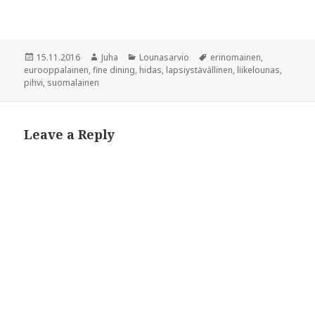
w
i
i
n
n
d
d
o
o
w
w
)
Posted
Author
Categories
Tags
15.11.2016
Juha
Lounasarvio
erinomainen
,
)
on
eurooppalainen
,
fine dining
,
hidas
,
lapsiystävällinen
,
liikelounas
,
pihvi
,
suomalainen
Leave a Reply