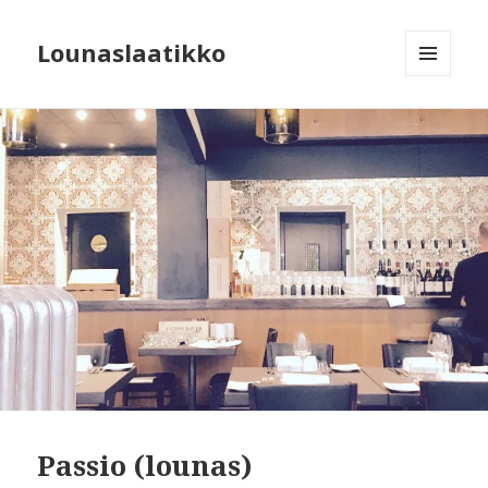
Lounaslaatikko
MENU
AND
WIDGETS
Passio (lounas)