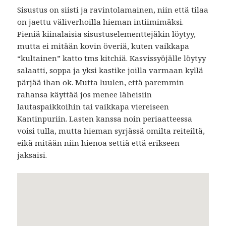
Sisustus on siisti ja ravintolamainen, niin että tilaa
on jaettu väliverhoilla hieman intiimimäksi.
Pieniä kiinalaisia sisustuselementtejäkin löytyy,
mutta ei mitään kovin överiä, kuten vaikkapa
“kultainen” katto tms kitchiä. Kasvissyöjälle löytyy
salaatti, soppa ja yksi kastike joilla varmaan kyllä
pärjää ihan ok. Mutta luulen, että paremmin
rahansa käyttää jos menee läheisiin
lautaspaikkoihin tai vaikkapa viereiseen
Kantinpuriin. Lasten kanssa noin periaatteessa
voisi tulla, mutta hieman syrjässä omilta reiteiltä,
eikä mitään niin hienoa settiä että erikseen
jaksaisi.