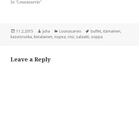
In "Lounasarvio"
n
e
e
w
w
w
w
i
i
n
n
d
d
o
Posted
Author
Categories
Tags
11.2.2015
Juha
Lounasarvio
buffet
,
itämainen
,
o
w
w
)
on
kasvisruoka
,
kiinalainen
,
nopea
,
riisi
,
salaatti
,
soppa
)
Leave a Reply