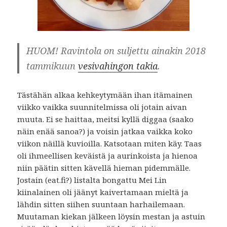
HUOM! Ravintola on suljettu ainakin 2018
tammikuun
vesivahingon takia
.
Tästähän alkaa kehkeytymään ihan itämainen
viikko vaikka suunnitelmissa oli jotain aivan
muuta. Ei se haittaa, meitsi kyllä diggaa (saako
näin enää sanoa?) ja voisin jatkaa vaikka koko
viikon näillä kuvioilla. Katsotaan miten käy. Taas
oli ihmeellisen keväistä ja aurinkoista ja hienoa
niin päätin sitten kävellä hieman pidemmälle.
Jostain (eat.fi?) listalta bongattu Mei Lin
kiinalainen oli jäänyt kaivertamaan mieltä ja
lähdin sitten siihen suuntaan harhailemaan.
Muutaman kiekan jälkeen löysin mestan ja astuin