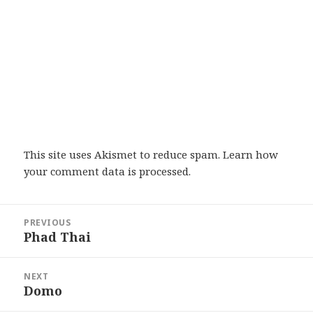
This site uses Akismet to reduce spam.
Learn how
your comment data is processed
.
Post
PREVIOUS
navigation
Phad Thai
Previous
post:
NEXT
Domo
Next
post: