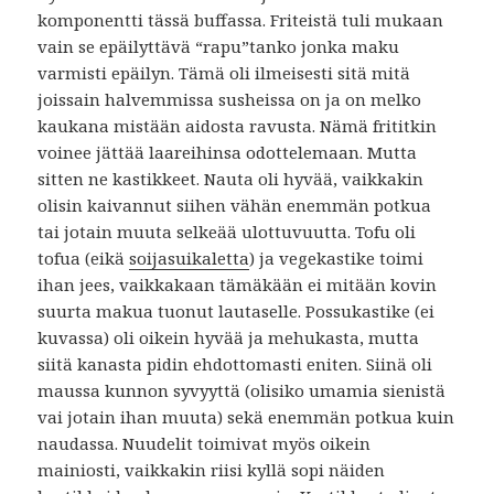
komponentti tässä buffassa. Friteistä tuli mukaan
vain se epäilyttävä “rapu”tanko jonka maku
varmisti epäilyn. Tämä oli ilmeisesti sitä mitä
joissain halvemmissa susheissa on ja on melko
kaukana mistään aidosta ravusta. Nämä frititkin
voinee jättää laareihinsa odottelemaan. Mutta
sitten ne kastikkeet. Nauta oli hyvää, vaikkakin
olisin kaivannut siihen vähän enemmän potkua
tai jotain muuta selkeää ulottuvuutta. Tofu oli
tofua (eikä
soijasuikaletta
) ja vegekastike toimi
ihan jees, vaikkakaan tämäkään ei mitään kovin
suurta makua tuonut lautaselle. Possukastike (ei
kuvassa) oli oikein hyvää ja mehukasta, mutta
siitä kanasta pidin ehdottomasti eniten. Siinä oli
maussa kunnon syvyyttä (olisiko umamia sienistä
vai jotain ihan muuta) sekä enemmän potkua kuin
naudassa. Nuudelit toimivat myös oikein
mainiosti, vaikkakin riisi kyllä sopi näiden