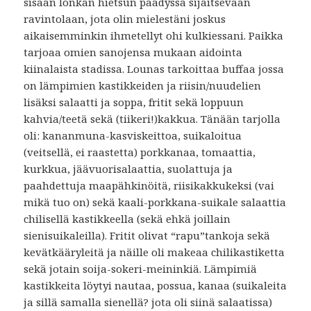
sisään lönkan hietsun päädyssä sijaitsevaan
ravintolaan, jota olin mielestäni joskus
aikaisemminkin ihmetellyt ohi kulkiessani. Paikka
tarjoaa omien sanojensa mukaan aidointa
kiinalaista stadissa. Lounas tarkoittaa buffaa jossa
on lämpimien kastikkeiden ja riisin/nuudelien
lisäksi salaatti ja soppa, fritit sekä loppuun
kahvia/teetä sekä (tiikeri!)kakkua. Tänään tarjolla
oli: kananmuna-kasviskeittoa, suikaloitua
(veitsellä, ei raastetta) porkkanaa, tomaattia,
kurkkua, jäävuorisalaattia, suolattuja ja
paahdettuja maapähkinöitä, riisikakkukeksi (vai
mikä tuo on) sekä kaali-porkkana-suikale salaattia
chilisellä kastikkeella (sekä ehkä joillain
sienisuikaleilla). Fritit olivat “rapu”tankoja sekä
kevätkääryleitä ja näille oli makeaa chilikastiketta
sekä jotain soija-sokeri-meininkiä. Lämpimiä
kastikkeita löytyi nautaa, possua, kanaa (suikaleita
ja sillä samalla sienellä? jota oli siinä salaatissa)