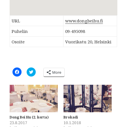
URL
www.dongbeihu.fi
Puhelin
09-495098
Osoite
Vuorikatu 20, Helsinki
C
C
More
l
l
i
i
c
c
k
k
t
t
o
o
s
s
h
h
a
a
r
r
e
e
o
o
Dong Bei Hu (2. kerta)
Brokadi
n
n
23.8.2017
10.1.2018
F
T
a
w