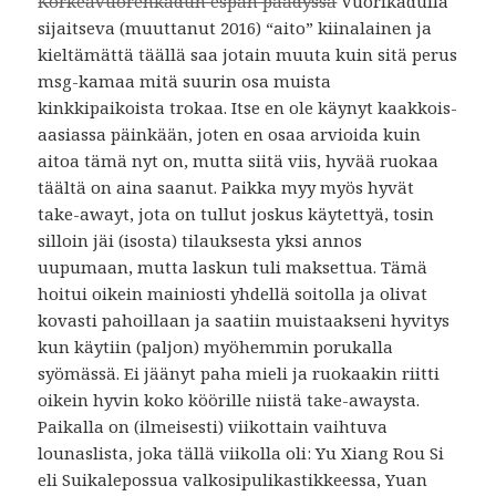
Korkeavuorenkadun espan päädyssä
Vuorikadulla
sijaitseva (muuttanut 2016) “aito” kiinalainen ja
kieltämättä täällä saa jotain muuta kuin sitä perus
msg-kamaa mitä suurin osa muista
kinkkipaikoista trokaa. Itse en ole käynyt kaakkois-
aasiassa päinkään, joten en osaa arvioida kuin
aitoa tämä nyt on, mutta siitä viis, hyvää ruokaa
täältä on aina saanut. Paikka myy myös hyvät
take-awayt, jota on tullut joskus käytettyä, tosin
silloin jäi (isosta) tilauksesta yksi annos
uupumaan, mutta laskun tuli maksettua. Tämä
hoitui oikein mainiosti yhdellä soitolla ja olivat
kovasti pahoillaan ja saatiin muistaakseni hyvitys
kun käytiin (paljon) myöhemmin porukalla
syömässä. Ei jäänyt paha mieli ja ruokaakin riitti
oikein hyvin koko köörille niistä take-awaysta.
Paikalla on (ilmeisesti) viikottain vaihtuva
lounaslista, joka tällä viikolla oli: Yu Xiang Rou Si
eli Suikalepossua valkosipulikastikkeessa, Yuan