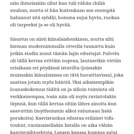
niin ihmeissään ollut kun tuli vähän chiliä
suuhun, mutta ei hän kuitenkaan sen enempää
halunnut sitä syödä), homma sujui hyvin, ruokaa
oli tarpeeksi ja se oli hyvää.
Sisustus on siisti kiinalaishenkinen, mutta silti
hieman modernimmalla otteella tuunattu kuin
jotkin stadin muut tämän lajin edustajat. Palvelu
oli tällä kertaa erittäin nopeaa, lautasetkin vietiin
eriaikaan eri pöydässä istuvilta (joissakin
muissakin kiinalaisissa on tätä havaittavissa), joka
saattaa jotain myös häiritä. Yksi aikaisempikin
lounaskokemus täältä on ja silloin toiminta oli
verkkaisempaa, tosin niin oli myös ravintolakin
täynnä, kun tällä kertaa oltiin lähes ainoita kun
saavuttiin (myöhemmin alkoi valumaan lisää
porukoita). Kasvisruokaa edustaa erilaiset tofu-
touhut, varsinaisellakin listalla on aika vähän
kasvisvaihtoehtoja. Lapsen kanssa homma sujui