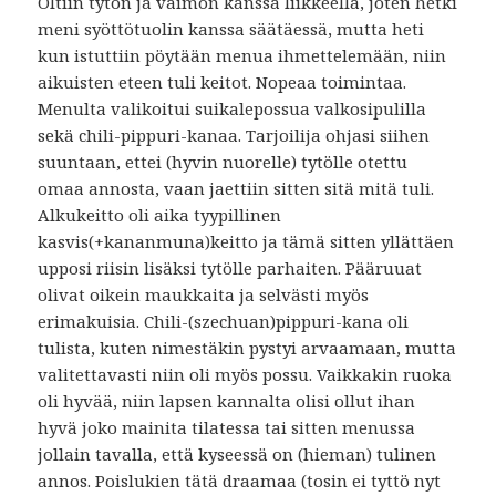
Oltiin tytön ja vaimon kanssa liikkeellä, joten hetki
meni syöttötuolin kanssa säätäessä, mutta heti
kun istuttiin pöytään menua ihmettelemään, niin
aikuisten eteen tuli keitot. Nopeaa toimintaa.
Menulta valikoitui suikalepossua valkosipulilla
sekä chili-pippuri-kanaa. Tarjoilija ohjasi siihen
suuntaan, ettei (hyvin nuorelle) tytölle otettu
omaa annosta, vaan jaettiin sitten sitä mitä tuli.
Alkukeitto oli aika tyypillinen
kasvis(+kananmuna)keitto ja tämä sitten yllättäen
upposi riisin lisäksi tytölle parhaiten. Pääruuat
olivat oikein maukkaita ja selvästi myös
erimakuisia. Chili-(szechuan)pippuri-kana oli
tulista, kuten nimestäkin pystyi arvaamaan, mutta
valitettavasti niin oli myös possu. Vaikkakin ruoka
oli hyvää, niin lapsen kannalta olisi ollut ihan
hyvä joko mainita tilatessa tai sitten menussa
jollain tavalla, että kyseessä on (hieman) tulinen
annos. Poislukien tätä draamaa (tosin ei tyttö nyt