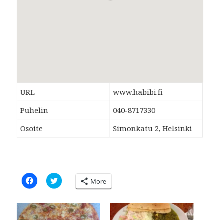
URL
www.habibi.fi
Puhelin
040-8717330
Osoite
Simonkatu 2, Helsinki
C
C
More
l
l
i
i
c
c
k
k
t
t
o
o