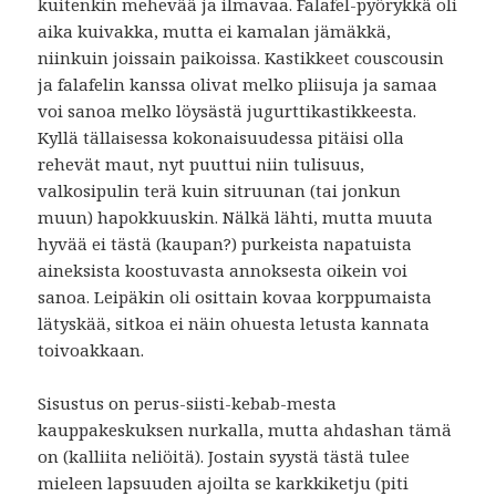
kuitenkin mehevää ja ilmavaa. Falafel-pyörykkä oli
aika kuivakka, mutta ei kamalan jämäkkä,
niinkuin joissain paikoissa. Kastikkeet couscousin
ja falafelin kanssa olivat melko pliisuja ja samaa
voi sanoa melko löysästä jugurttikastikkeesta.
Kyllä tällaisessa kokonaisuudessa pitäisi olla
rehevät maut, nyt puuttui niin tulisuus,
valkosipulin terä kuin sitruunan (tai jonkun
muun) hapokkuuskin. Nälkä lähti, mutta muuta
hyvää ei tästä (kaupan?) purkeista napatuista
aineksista koostuvasta annoksesta oikein voi
sanoa. Leipäkin oli osittain kovaa korppumaista
lätyskää, sitkoa ei näin ohuesta letusta kannata
toivoakkaan.
Sisustus on perus-siisti-kebab-mesta
kauppakeskuksen nurkalla, mutta ahdashan tämä
on (kalliita neliöitä). Jostain syystä tästä tulee
mieleen lapsuuden ajoilta se karkkiketju (piti