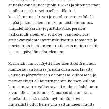
annoskokonaisuudet (noin 10-12e) ja sitten vartaat
ja pihvit etc (10-15e). Itselle valikoitui
kasvislautanen (9,70e) jossa oli couscous+falafel,
leipää ja kuusi pientä meze-annosta (hummus,
viininlehtikääryle+jugurttikastike, persilja-
valkosipuli-sipuli-etc-sötkötys, papusekoitus,
artisokansydäntä+aurinkokuivattua tomaattia ja
marinoituja herkkusieniä). Tilaus ja maksu tiskille
ja sitten pöytään odottelemaan.
Kerrankin annos näytti lähes identtiseltä menun
mainoskuvan kanssa ja näin ollen aika kivalta.
Couscous pöyryköineen oli omassa kulhossaan ja
meze-meingit oli laitettu pieniin kolmen kulhon
lautasiin. Mutta valitettavasti maku ei kohdannut
kivan ulkoasun kanssa. Couscous oli annoksen
koh0kohta, eikä sekään nyt mitään kovin
ihmeellistä ollut herne yms sattumineen, mutta