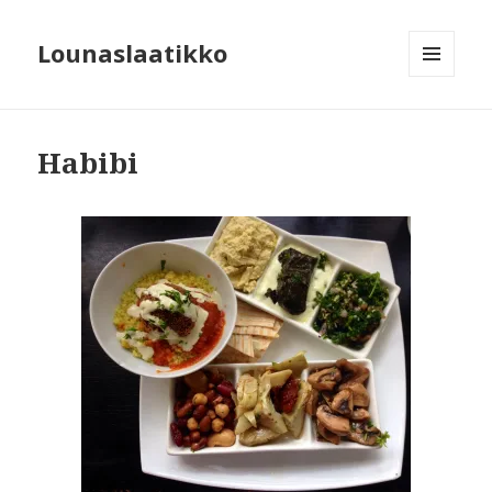
Lounaslaatikko
MENU
AND
WIDGETS
Habibi