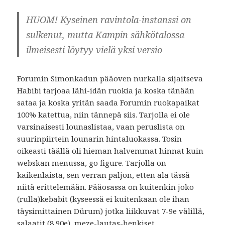
HUOM! Kyseinen ravintola-instanssi on
sulkenut, mutta Kampin sähkötalossa
ilmeisesti löytyy vielä yksi versio
Forumin Simonkadun pääoven nurkalla sijaitseva
Habibi tarjoaa lähi-idän ruokia ja koska tänään
sataa ja koska yritän saada Forumin ruokapaikat
100% katettua, niin tännepä siis. Tarjolla ei ole
varsinaisesti lounaslistaa, vaan peruslista on
suurinpiirtein lounarin hintaluokassa. Tosin
oikeasti täällä oli hieman halvemmat hinnat kuin
webskan menussa, go figure. Tarjolla on
kaikenlaista, sen verran paljon, etten ala tässä
niitä erittelemään. Pääosassa on kuitenkin joko
(rulla)kebabit (kyseessä ei kuitenkaan ole ihan
täysimittainen Dürum) jotka liikkuvat 7-9e välillä,
salaatit (8,90e), meze-lautas-henkiset