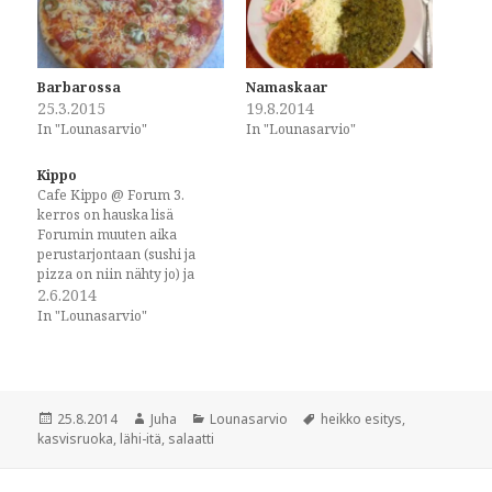
s
s
h
h
a
a
r
r
e
e
o
o
Barbarossa
Namaskaar
n
n
25.3.2015
19.8.2014
F
T
a
w
In "Lounasarvio"
In "Lounasarvio"
c
i
e
t
b
t
Kippo
o
e
o
r
Cafe Kippo @ Forum 3.
k
(
kerros on hauska lisä
(
O
Forumin muuten aika
O
p
p
e
perustarjontaan (sushi ja
e
n
pizza on niin nähty jo) ja
n
s
antaa mahdollisuuden
2.6.2014
s
i
i
n
terveelliselle, mutta
In "Lounasarvio"
n
n
brittiläistyyliselle lounaalle.
n
e
e
w
Tarkoittaen siis
w
w
kerrosvoileipää, tuota
w
i
lounaiden kaurapuuroa.
i
n
n
d
Mutta! Tällä kertaa se oli
Posted
Author
Categories
Tags
25.8.2014
Juha
Lounasarvio
heikko esitys
,
d
o
hieman erilaista, mutta silti
o
w
on
kasvisruoka
,
lähi-itä
,
salaatti
w
)
kerrosvoileipä. Kyseessä on
)
kahvilamainen meininki, eli
tiskille jonottamaan…