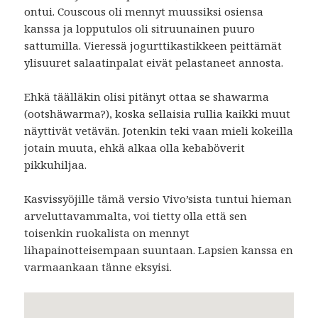
ontui. Couscous oli mennyt muussiksi osiensa
kanssa ja lopputulos oli sitruunainen puuro
sattumilla. Vieressä jogurttikastikkeen peittämät
ylisuuret salaatinpalat eivät pelastaneet annosta.
Ehkä täälläkin olisi pitänyt ottaa se shawarma
(ootshäwarma?), koska sellaisia rullia kaikki muut
näyttivät vetävän. Jotenkin teki vaan mieli kokeilla
jotain muuta, ehkä alkaa olla kebaböverit
pikkuhiljaa.
Kasvissyöjille tämä versio Vivo’sista tuntui hieman
arveluttavammalta, voi tietty olla että sen
toisenkin ruokalista on mennyt
lihapainotteisempaan suuntaan. Lapsien kanssa en
varmaankaan tänne eksyisi.