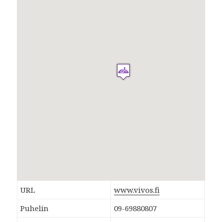
URL
www.vivos.fi
Puhelin
09-69880807