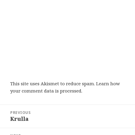
This site uses Akismet to reduce spam.
Learn how
your comment data is processed
.
Post
PREVIOUS
navigation
Krulla
Previous
post: