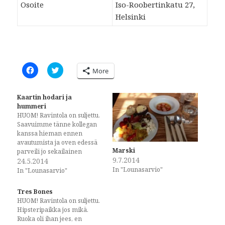
Osoite
Iso-Roobertinkatu 27,
Helsinki
C
C
More
l
l
i
i
c
c
k
k
Kaartin hodari ja
t
t
hummeri
o
o
s
s
HUOM! Ravintola on suljettu.
h
h
Saavuimme tänne kollegan
a
a
kanssa hieman ennen
r
r
e
e
avautumista ja oven edessä
o
o
Marski
parveili jo sekailainen
n
n
9.7.2014
F
T
seurakunta asiakkaita.
24.5.2014
a
w
In "Lounasarvio"
Hetken päästä pääsimme
In "Lounasarvio"
c
i
sisään ja ravintola oli aika
e
t
b
t
pieni narikka, täyteen
Tres Bones
o
e
ahdettuine
o
r
HUOM! Ravintola on suljettu.
asiakaspaikkoineen. Fiilis oli
k
(
Hipsteripaikka jos mikä.
(
O
kuitenkin hyvä, kaikki olivat
Ruoka oli ihan jees, en
O
p
"samaa jengiä" ja annoksia