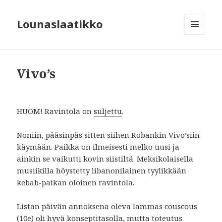
Lounaslaatikko
MENU
AND
WIDGETS
Vivo’s
HUOM! Ravintola on
suljettu
.
Noniin, pääsinpäs sitten siihen Robankin Vivo’siin
käymään. Paikka on ilmeisesti melko uusi ja
ainkin se vaikutti kovin siistiltä. Meksikolaisella
musiikilla höystetty libanonilainen tyylikkään
kebab-paikan oloinen ravintola.
Listan päivän annoksena oleva lammas couscous
(10e) oli hyvä konseptitasolla, mutta toteutus