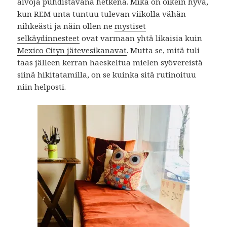
aivoja puhdistavana hetkenä. Mikä on oikein hyvä,
kun REM unta tuntuu tulevan viikolla vähän
nihkeästi ja näin ollen ne
mystiset
selkäydinnesteet
ovat varmaan yhtä likaisia kuin
Mexico Cityn jätevesikanavat
. Mutta se, mitä tuli
taas jälleen kerran haeskeltua mielen syövereistä
siinä hikitatamilla, on se kuinka sitä rutinoituu
niin helposti.