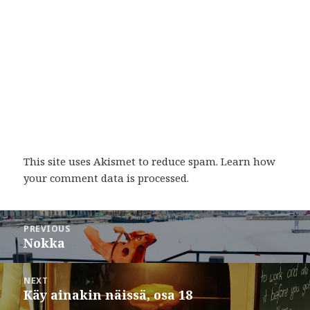
This site uses Akismet to reduce spam.
Learn how
your comment data is processed
.
Post
PREVIOUS
navigation
Nokka
Previous
post:
NEXT
Käy ainakin näissä, osa 18
Next