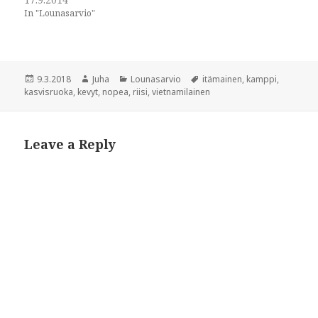
n
n
In "Lounasarvio"
n
e
e
w
w
w
w
i
i
n
n
d
d
o
Posted
Author
Categories
Tags
9.3.2018
Juha
Lounasarvio
itämainen
,
kamppi
,
o
w
w
)
on
kasvisruoka
,
kevyt
,
nopea
,
riisi
,
vietnamilainen
)
Leave a Reply