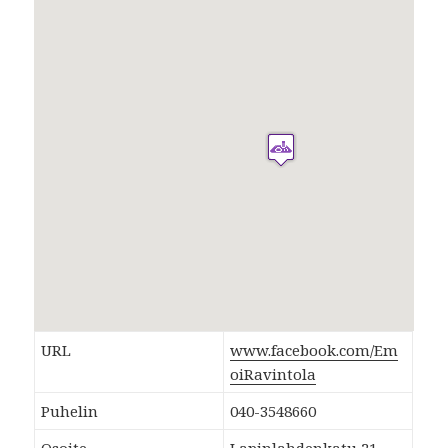
URL
www.facebook.com/Em
oiRavintola
Puhelin
040-3548660
Osoite
Lapinlahdenkatu 21,