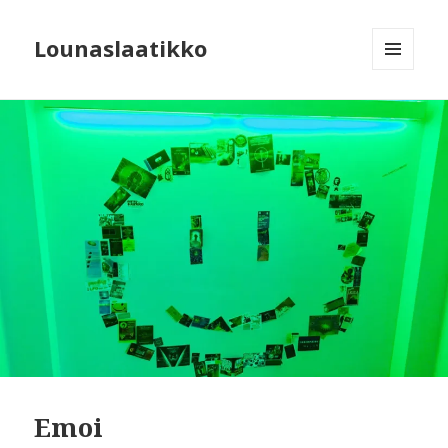
Lounaslaatikko
MENU
AND
WIDGETS
Emoi