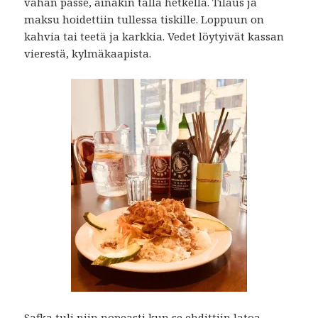
vähän passé, ainakin tällä hetkellä. Tilaus ja
maksu hoidettiin tullessa tiskille. Loppuun on
kahvia tai teetä ja karkkia. Vedet löytyivät kassan
vierestä, kylmäkaapista.
Safka tuli niin nopeasti kun se ehdittiin latoa