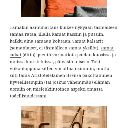
Tämäkin aamuhartaus kulkee nykyään täsmälleen
samaa rataa, illalla kamat kassiin ja pussiin,
kaikki aina samaan kohtaan.
Samat kalsarit
(samanlaiset, ei täsmälleen samat yksilöt),
samat
sukat
(ditto), pientä variaatiota paidan kuosissa ja
muissa koristeluissa, päivästä toiseen. Toki
viikonloppuna sitten voi ottaa iisimmin, mutta
silti tämä
Aristoteleläinen
itsensä pakottaminen
hyveellisempiin (tai joskus vähemmän) elämän
uomiin on mielenkiintoinen aspekti omassa
todellisuudessani.