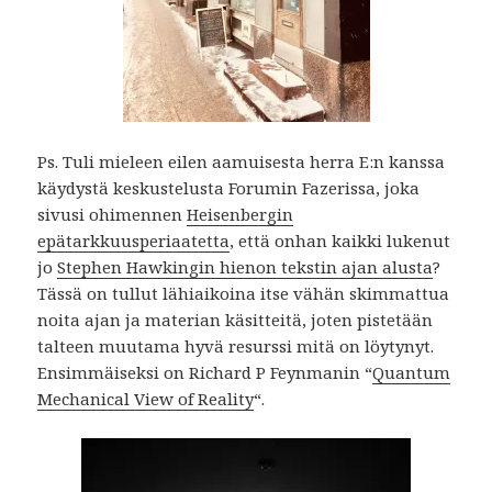
Ps. Tuli mieleen eilen aamuisesta herra E:n kanssa
käydystä keskustelusta Forumin Fazerissa, joka
sivusi ohimennen
Heisenbergin
epätarkkuusperiaatetta
, että onhan kaikki lukenut
jo
Stephen Hawkingin hienon tekstin ajan alusta
?
Tässä on tullut lähiaikoina itse vähän skimmattua
noita ajan ja materian käsitteitä, joten pistetään
talteen muutama hyvä resurssi mitä on löytynyt.
Ensimmäiseksi on Richard P Feynmanin “
Quantum
Mechanical View of Reality
“.