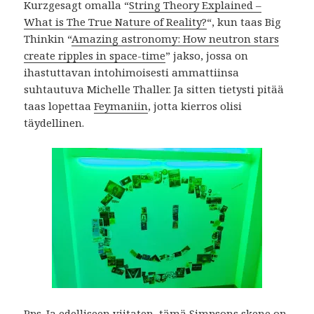
Kurzgesagt omalla “
String Theory Explained –
What is The True Nature of Reality?
“, kun taas Big
Thinkin “
Amazing astronomy: How neutron stars
create ripples in space-time
” jakso, jossa on
ihastuttavan intohimoisesti ammattiinsa
suhtautuva Michelle Thaller. Ja sitten tietysti pitää
taas lopettaa
Feymaniin
, jotta kierros olisi
täydellinen.
Pps. Ja edelliseen viitaten,
tämä Simpsons skene
on