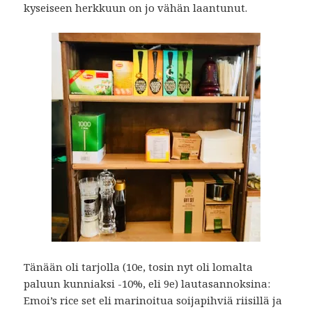
kyseiseen herkkuun on jo vähän laantunut.
Tänään oli tarjolla (10e, tosin nyt oli lomalta
paluun kunniaksi -10%, eli 9e) lautasannoksina:
Emoi’s rice set eli marinoitua soijapihviä riisillä ja