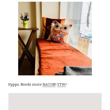
Pppps. Needs more
BACON
!
FTW
!