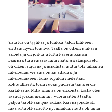
Sisustus on tyylikäs ja funkkis-talon fiilikseen
erittäin hyvin toimiva. Täällä on oikein mukava
asioida ja on joskus istuttu kaverin kanssa
baarissa turisemassa niitä näitä. Asiakaspalvelu
oli oikein sujuvaa ja asiallista, mutta toki tällainen
liikelounas vie aina oman aikansa. Ja
liikelounaaseen tämä sopiikin mielestäni
kohtuullisesti, tosin ruoan puolesta tämä ei ole
kärkikastia. Mikä sinänsä on erikoista, koska olen
saanut joskus aiemmin (vuosia sitten) täältä
paljon tasokkaampaa safkaa. Kasvissyöjälle oli
maa-artisokkarisotto nyt ainakin, mutta oli tämä