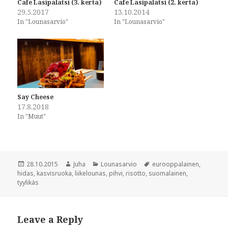
Cafe Lasipalatsi (3. kerta)
Cafe Lasipalatsi (2. kerta)
n
n
29.5.2017
13.10.2014
F
T
a
w
In "Lounasarvio"
In "Lounasarvio"
c
i
e
t
b
t
o
e
o
r
k
(
(
O
O
p
p
e
e
n
n
s
Say Cheese
s
i
i
n
17.8.2018
n
n
In "Muut"
n
e
e
w
w
w
w
i
i
n
n
d
d
o
Posted
Author
Categories
Tags
28.10.2015
Juha
Lounasarvio
eurooppalainen
,
o
w
w
)
on
hidas
,
kasvisruoka
,
liikelounas
,
pihvi
,
risotto
,
suomalainen
,
)
tyylikäs
Leave a Reply