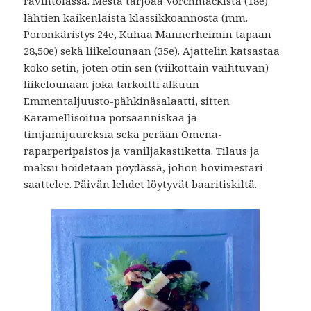
ravintolassa. Mesta tarjoaa Vorchmackista (18e)
lähtien kaikenlaista klassikkoannosta (mm.
Poronkäristys 24e, Kuhaa Mannerheimin tapaan
28,50e) sekä liikelounaan (35e). Ajattelin katsastaa
koko setin, joten otin sen (viikottain vaihtuvan)
liikelounaan joka tarkoitti alkuun
Emmentaljuusto-pähkinäsalaatti, sitten
Karamellisoitua porsaanniskaa ja
timjamijuureksia sekä perään Omena-
raparperipaistos ja vaniljakastiketta. Tilaus ja
maksu hoidetaan pöydässä, johon hovimestari
saattelee. Päivän lehdet löytyvät baaritiskiltä.