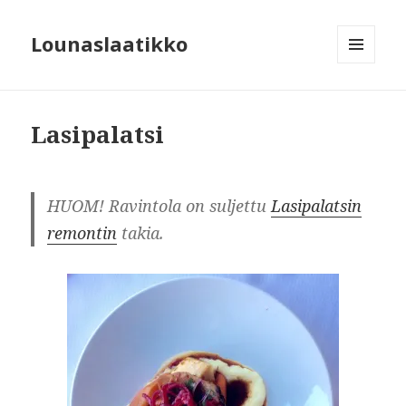
Lounaslaatikko
MENU
AND
WIDGETS
Lasipalatsi
HUOM! Ravintola on suljettu
Lasipalatsin
remontin
takia.