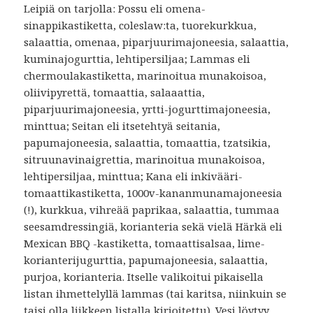
Leipiä on tarjolla: Possu eli omena-
sinappikastiketta, coleslaw:ta, tuorekurkkua,
salaattia, omenaa, piparjuurimajoneesia, salaattia,
kuminajogurttia, lehtipersiljaa; Lammas eli
chermoulakastiketta, marinoitua munakoisoa,
oliivipyrettä, tomaattia, salaaattia,
piparjuurimajoneesia, yrtti-jogurttimajoneesia,
minttua; Seitan eli itsetehtyä seitania,
papumajoneesia, salaattia, tomaattia, tzatsikia,
sitruunavinaigrettia, marinoitua munakoisoa,
lehtipersiljaa, minttua; Kana eli inkivääri-
tomaattikastiketta, 1000v-kananmunamajoneesia
(!), kurkkua, vihreää paprikaa, salaattia, tummaa
seesamdressingiä, korianteria sekä vielä Härkä eli
Mexican BBQ -kastiketta, tomaattisalsaa, lime-
korianterijugurttia, papumajoneesia, salaattia,
purjoa, korianteria. Itselle valikoitui pikaisella
listan ihmettelyllä lammas (tai karitsa, niinkuin se
taisi olla liikkeen listalla kirjoitettu). Vesi löytyy