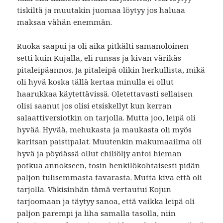
tiskiltä ja muutakin juomaa löytyy jos haluaa
maksaa vähän enemmän.
Ruoka saapui ja oli aika pitkälti samanoloinen
setti kuin Kujalla, eli runsas ja kivan värikäs
pitaleipäannos. Ja pitaleipä olikin herkullista, mikä
oli hyvä koska tällä kertaa minulla ei ollut
haarukkaa käytettävissä. Oletettavasti sellaisen
olisi saanut jos olisi etsiskellyt kun kerran
salaattiversiotkin on tarjolla. Mutta joo, leipä oli
hyvää. Hyvää, mehukasta ja maukasta oli myös
karitsan paistipalat. Muutenkin makumaailma oli
hyvä ja pöydässä ollut chiliöljy antoi hieman
potkua annokseen, tosin henkilökohtaisesti pidän
paljon tulisemmasta tavarasta. Mutta kiva että oli
tarjolla. Väkisinhän tämä vertautui Kojun
tarjoomaan ja täytyy sanoa, että vaikka leipä oli
paljon parempi ja liha samalla tasolla, niin