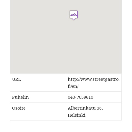
URL
http://www.streetgastro.
fi/en/
Puhelin
040-7059610
Osoite
Albertinkatu 36,
Helsinki