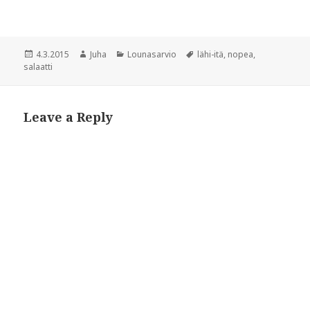
e
w
w
w
w
i
i
n
n
d
d
o
Posted
Author
Categories
Tags
4.3.2015
Juha
Lounasarvio
lähi-itä
,
nopea
,
o
w
w
)
on
salaatti
)
Leave a Reply