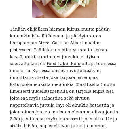
Tänään oli jälleen hieman kiirus, mutta päätin
kuitenkin kävellä hieman ja päädyin sitten
harppomaan Street Gastron Albertinkadun
pisteeseen. Täälläkin on pitänyt monta kertaa
käydä, mutta tuntui nyt jotenkin erityisen
sopivalta kun oli
Food Labin Koju
alla ja tuoreessa
muistissa. Kyseessä on siis ravintolapäivän
innoittama mesta joka tarjoaa parempaa
katuruokahenkistä meininkiä. Staattisella (mutta
ilmeisesti uudella) menulla on tarjolla leipiä (9e),
joita saa myös salaattina sekä sivuun
naposteltavia juttuja (nyt oli ainakin bataattia ja
joku toinen jota en muista molemmat olivat jotain
2-3e) ja sitten on myös lounassetti joka oli n. 12e ja
sisälsi leivän, naposteltavan jutun ja juoman.