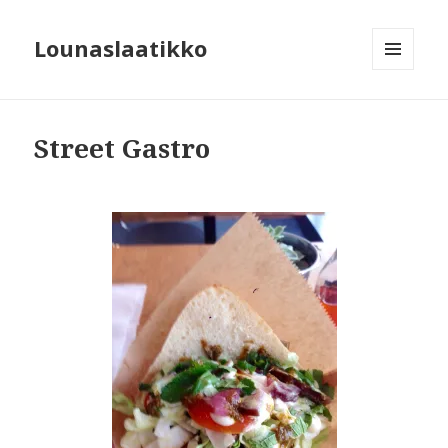
Lounaslaatikko
MENU
AND
WIDGETS
Street Gastro