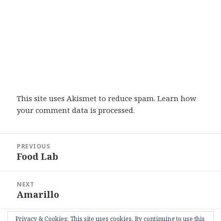
This site uses Akismet to reduce spam.
Learn how
your comment data is processed
.
Post
PREVIOUS
navigation
Food Lab
Previous
post:
NEXT
Amarillo
Next
post:
Privacy & Cookies: This site uses cookies. By continuing to use this