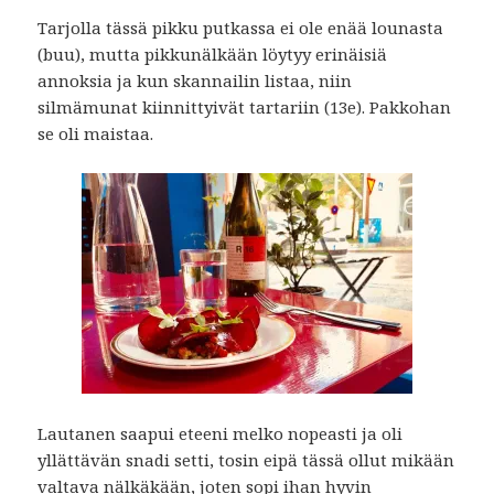
Tarjolla tässä pikku putkassa ei ole enää lounasta
(buu), mutta pikkunälkään löytyy erinäisiä
annoksia ja kun skannailin listaa, niin
silmämunat kiinnittyivät tartariin (13e). Pakkohan
se oli maistaa.
Lautanen saapui eteeni melko nopeasti ja oli
yllättävän snadi setti, tosin eipä tässä ollut mikään
valtava nälkäkään, joten sopi ihan hyvin