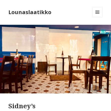
Lounaslaatikko
MENU
AND
WIDGETS
Sidney’s