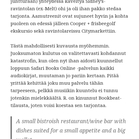
juntturaan) yhteydessä käveltyä Sidney’s-
ravintolan (ex-Melt) ohi ja oli ihan pakko stedaa
tarjonta. Aamutreenit ovat sujuneet hyvin ja kohta
puoleen on edessä jälleen Cooper + frisbeegolf
ekskursio sekä ravintolareissu Citymarkettiin.
Tästä mahdollisesti kuvausta myöhemmin.
Juoksumaton kulutus on valitettavasti kohdannut
katastrofin, kun olen nyt ihan aidosti kuunnellut
loppuun Safari Books Online -palvelun kaikki
audiokirjat, muutaman jo pariin kertaan. Pitää
yrittää kehittää joku muu palvelu tähän
tarpeeseen, pelkkä musiikin kuuntelu ei tunnu
jotenkin mielekkäältä. R. on kinunnut Bookbeat-
tilausta, joten voisi koestaa sen tarjontaa.
A small bistroish restaurant/wine bar with
dishes suited for a small appetite and a big