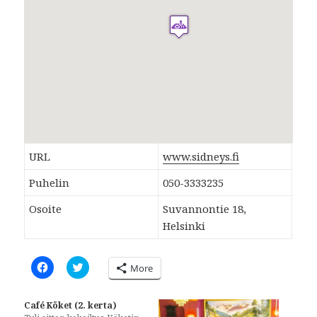
URL
www.sidneys.fi
Puhelin
050-3333235
Osoite
Suvannontie 18,
Helsinki
C
C
More
l
l
i
i
c
c
k
k
Café Köket (2. kerta)
t
t