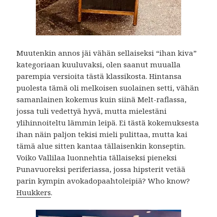
Muutenkin annos jäi vähän sellaiseksi “ihan kiva”
kategoriaan kuuluvaksi, olen saanut muualla
parempia versioita tästä klassikosta. Hintansa
puolesta tämä oli melkoisen suolainen setti, vähän
samanlainen kokemus kuin siinä Melt-raflassa,
jossa tuli vedettyä hyvä, mutta mielestäni
ylihinnoiteltu lämmin leipä. Ei tästä kokemuksesta
ihan näin paljon tekisi mieli pulittaa, mutta kai
tämä alue sitten kantaa tällaisenkin konseptin.
Voiko Vallilaa luonnehtia tällaiseksi pieneksi
Punavuoreksi periferiassa, jossa hipsterit vetää
parin kympin avokadopaahtoleipiä? Who know?
Huukkers
.