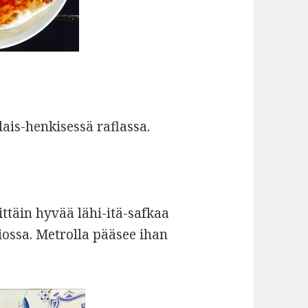
ais-henkisessä raflassa.
ttäin hyvää lähi-itä-safkaa
iossa. Metrolla pääsee ihan