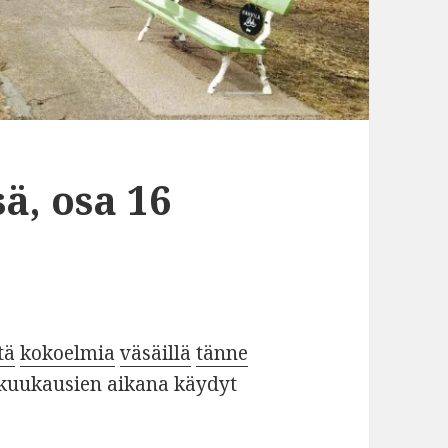
ä, osa 16
tä
kokoelmia
väsäillä
tänne
 kuukausien aikana käydyt