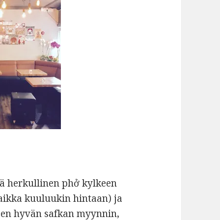
lä herkullinen phở kylkeen
 vaikka kuuluukin hintaan) ja
 sen hyvän safkan myynnin,