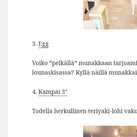
3.
Egg
Voiko “pelkällä” munakkaan tarjoamis
lounaskisassa? Kyllä näillä munakkail
4.
Kampai 3″
Todella herkullinen teriyaki-lohi vaku