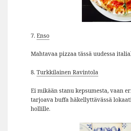
7.
Enso
Mahtavaa pizzaa tässä uudessa italial
8.
Turkkilainen Ravintola
Ei mikään stanu kepsumesta, vaan eri
tarjoava buffa häkellyttävässä lokaat
hollille.