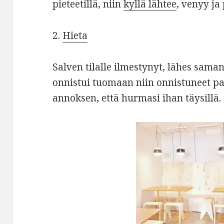
pieteetillä, niin
kyllä lähtee
, venyy ja
2.
Hieta
Salven tilalle ilmestynyt, lähes samanl
onnistui tuomaan niin onnistuneet pai
annoksen, että hurmasi ihan täysillä.