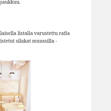
 paukkuu.
aisella listalla varustettu rafla
stetut silakat muussilla -