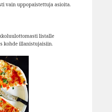
sti vain uppopaistettuja asioita.
koluulottomasti listalle
 kohde illanistujaisiin.